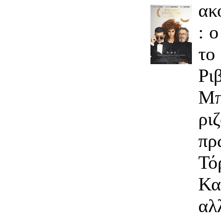
ακ
: 
τ
Ρ
Μ
ρι
πρ
Τό
Κα
αλ