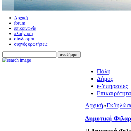
Αρχική
forum
επικοινωνία
πλοήγηση
σύνδεσμοι
συχνές ερωτήσεις
Πόλη
Δήμος
e-Υπηρεσίες
Επικαιρότητα
Αρχική
»
Εκδηλώσε
Δημοτική Φιλαρ