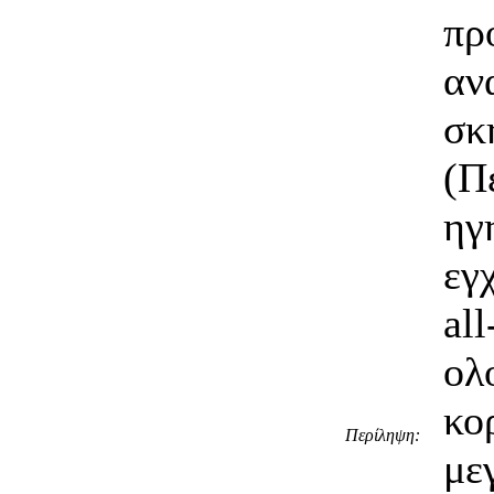
π
αν
σκ
(Π
ηγ
εγ
a
ο
κο
Περίληψη:
με