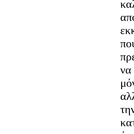
κα
α
εκ
πο
πρ
να
μό
αλ
τη
κα