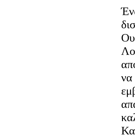
Έν
δι
Ου
Λ
απ
να
εμ
απ
κα
Κα