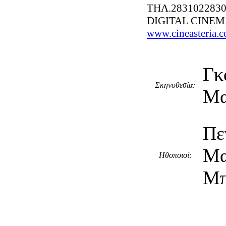
ΤΗΛ.283102283
DIGITAL CINE
www.cineasteria.
Γ
Σκηνοθεσία:
Μα
Πε
Μ
Ηθοποιοί:
Μπ