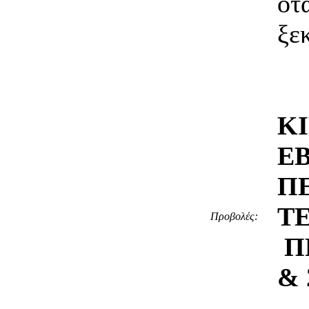
ότ
ξε
Κ
Ε
Π
ΤΕ
Προβολές:
Π
& 