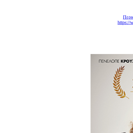
Περισ
https: