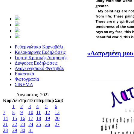
Ρεθεμνιώτικο Καρναβάλι
«Λατρεμένη μου
Καλοκαιρινές Εκδηλώσεις
Γιορτή Κρητικής Διατροφής
Διάφορες Εκδηλώσεις
Αναγεννησιακό Φεστιβάλ
Εικαστικά
Φωτογραφία
ΣΙΝΕΜΑ
Αυγουστος 2022
Κυρ
Δευ
Τρι
Τετ
Πεμ
Παρ
Σαβ
1
2
3
4
5
6
7
8
9
10
11
12
13
14
15
16
17
18
19
20
21
22
23
24
25
26
27
28
29
30
31