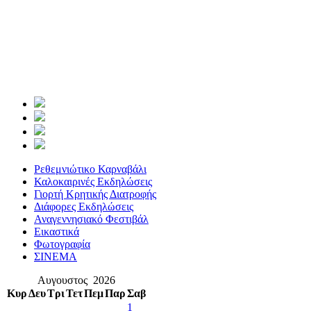
Ρεθεμνιώτικο Καρναβάλι
Καλοκαιρινές Εκδηλώσεις
Γιορτή Κρητικής Διατροφής
Διάφορες Εκδηλώσεις
Αναγεννησιακό Φεστιβάλ
Εικαστικά
Φωτογραφία
ΣΙΝΕΜΑ
Αυγουστος 2026
Κυρ
Δευ
Τρι
Τετ
Πεμ
Παρ
Σαβ
1