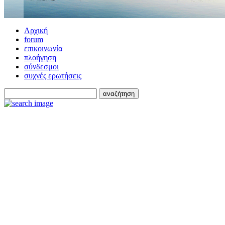
Αρχική
forum
επικοινωνία
πλοήγηση
σύνδεσμοι
συχνές ερωτήσεις