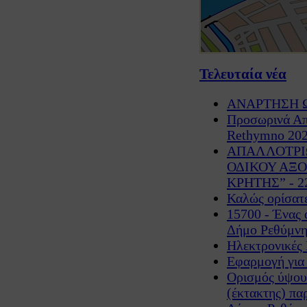
Τελευταία νέα
ΑΝΑΡΤΗΣΗ ΩΡ
Προσωρινά Απ
Rethymno 202
ΑΠΑΛΛΟΤΡΙ
ΟΔΙΚΟΥ ΑΞΟ
ΚΡΗΤΗΣ” - 22
Καλώς ορίσατε
15700 - Ένας 
Δήμο Ρεθύμνη
Ηλεκτρονικές
Εφαρμογή για
Ορισμός ύψου
(έκτακτης) π