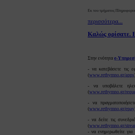
Εκ του τμήματος Πληροφορι
περισσότερα...
Καλώς ορίσατε. 
Στην ενότητα
e-Υπηρεσ
- να κατεβάσετε τις ε
(
www.rethymno.gr/apps
- να υποβάλετε ηλε
(
www.rethymno.gr/reque
- να πραγματοποιήσετ
(
www.rethymno.gr/epay
- να δείτε τις συνεδρ
(
www.rethymno.gr/stre
- να ενημερωθείτε για