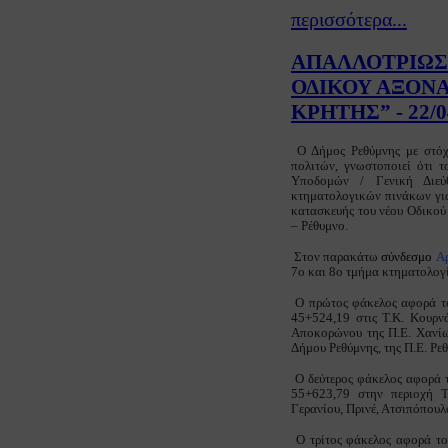
περισσότερα...
ΑΠΑΛΛΟΤΡΙΩΣ
ΟΔΙΚΟΥ ΑΞΟΝΑ
ΚΡΗΤΗΣ” - 22/0
Ο Δήμος Ρεθύμνης με στόχ
πολιτών, γνωστοποιεί ότι
Υποδομών / Γενική Διεύ
κτηματολογικών πινάκων για
κατασκευής του νέου Οδικο
– Ρέθυμνο.
Στον παρακάτω
σύνδεσμο
Αρ
7ο και 8ο τμήμα κτηματολογ
Ο πρώτος φάκελος αφορά το
45+524,19 στις Τ.Κ. Κουρν
Αποκορώνου της Π.Ε. Χανίων
Δήμου Ρεθύμνης, της Π.Ε. Ρεθ
Ο δεύτερος φάκελος αφορά τ
55+623,79 στην περιοχή Τ
Γερανίου, Πρινέ, Ατσιπόπουλ
Ο τρίτος φάκελος αφορά το