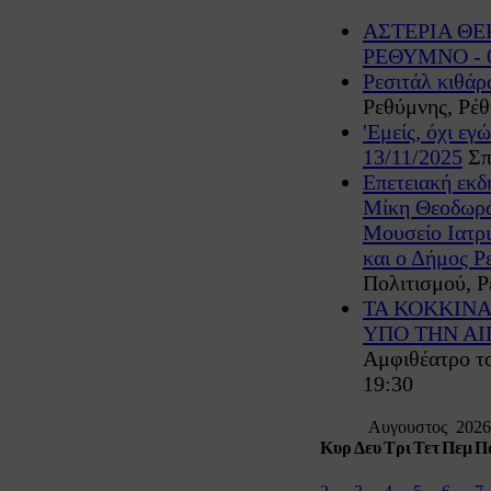
ΑΣΤΕΡΙΑ ΘΕ
ΡΕΘΥΜΝΟ - 0
Ρεσιτάλ κιθάρ
Ρεθύμνης, Ρέθ
'Εμείς, όχι ε
13/11/2025
Σπ
Επετειακή εκδ
Μίκη Θεοδωρά
Μουσείο Ιατρ
και ο Δήμος Ρ
Πολιτισμού, Ρ
ΤΑ ΚΟΚΚΙΝΑ
ΥΠΟ ΤΗΝ Α
Αμφιθέατρο τ
19:30
Αυγουστος 2026
Κυρ
Δευ
Τρι
Τετ
Πεμ
Π