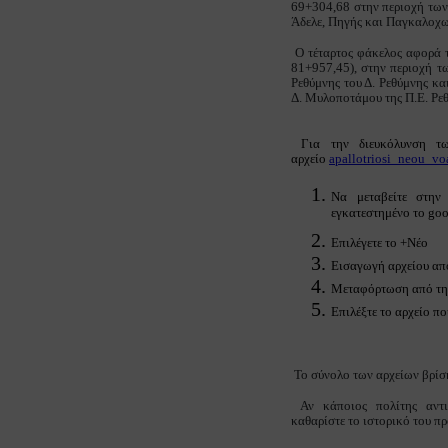
69+304,68 στην περιοχή των 
Άδελε, Πηγής και Παγκαλοχωρ
Ο τέταρτος φάκελος αφορά τ
81+957,45), στην περιοχή τω
Ρεθύμνης του Δ. Ρεθύμνης κα
Δ. Μυλοποτάμου της Π.Ε. Ρε
Για την διευκόλυνση των
αρχείο
apallotriosi_neou_vo
Να μεταβείτε στην
εγκατεστημένο το goo
Επιλέγετε το +Νέο
Εισαγωγή αρχείου απ
Μεταφόρτωση από τη
Επιλέξτε το αρχείο π
Το σύνολο των αρχείων βρίσ
Αν κάποιος πολίτης αντι
καθαρίστε το ιστορικό του π