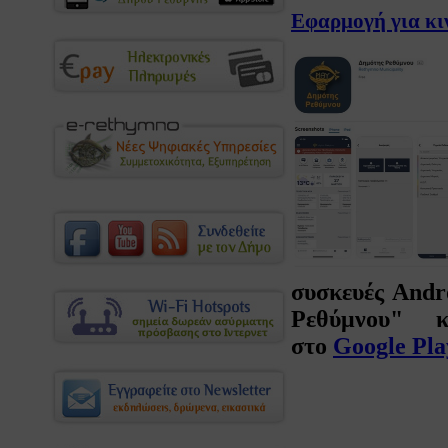
Εφαρμογή για κι
συσκευές Andro
Ρεθύμνου
" κα
στο
Google Pla