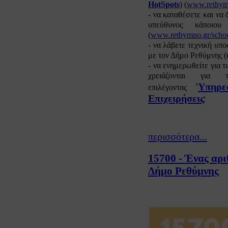
HotSpots
) (
www.rethymn
- να καταθέσετε και να 
υπεύθυνος κάποιου
(
www.rethymno.gr/scho
- να λάβετε τεχνική υπο
με τον Δήμο Ρεθύμνης 
- να ενημερωθείτε για τ
χρειάζονται για
'
Υπηρε
επιλέγοντας
Επιχειρήσεις
'
περισσότερα...
15700 - Ένας αρι
Δήμο Ρεθύμνης