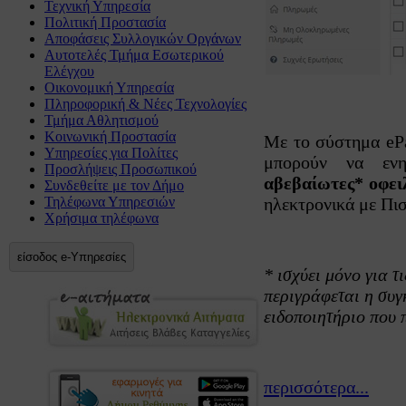
Τεχνική Υπηρεσία
Πολιτική Προστασία
Αποφάσεις Συλλογικών Οργάνων
Αυτοτελές Τμήμα Εσωτερικού
Ελέγχου
Οικονομική Υπηρεσία
Πληροφορική & Νέες Τεχνολογίες
Τμήμα Αθλητισμού
Κοινωνική Προστασία
Με το σύστημα ePa
Υπηρεσίες για Πολίτες
μπορούν να εν
Προσλήψεις Προσωπικού
αβεβαίωτες* οφει
Συνδεθείτε με τον Δήμο
ηλεκτρονικά με Πι
Τηλέφωνα Υπηρεσιών
Χρήσιμα τηλέφωνα
είσοδος e-Υπηρεσίες
* ισχύει μόνο για τ
περιγράφεται η συγ
ειδοποιητήριο που
περισσότερα...