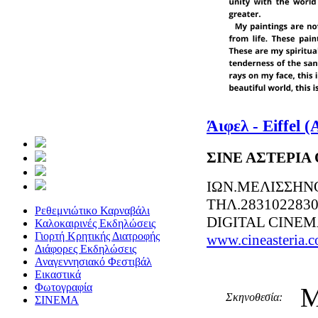
Άιφελ - Eiffel 
ΣΙΝΕ ΑΣΤΕΡΙΑ
ΙΩΝ.ΜΕΛΙΣΣΗΝ
ΤΗΛ.283102283
Ρεθεμνιώτικο Καρναβάλι
DIGITAL CINE
Καλοκαιρινές Εκδηλώσεις
Γιορτή Κρητικής Διατροφής
www.cineasteria.
Διάφορες Εκδηλώσεις
Αναγεννησιακό Φεστιβάλ
Εικαστικά
Φωτογραφία
M
Σκηνοθεσία:
ΣΙΝΕΜΑ