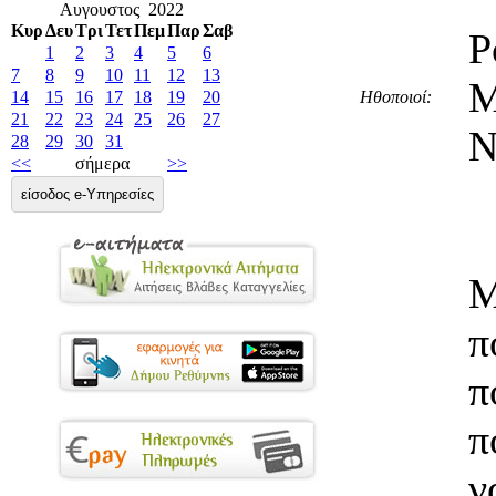
Αυγουστος 2022
Κυρ
Δευ
Τρι
Τετ
Πεμ
Παρ
Σαβ
Ρ
1
2
3
4
5
6
7
8
9
10
11
12
13
Ηθοποιοί:
14
15
16
17
18
19
20
21
22
23
24
25
26
27
Ν
28
29
30
31
<<
σήμερα
>>
είσοδος e-Υπηρεσίες
Μ
π
π
π
ν