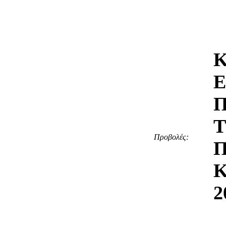
Π
Τ
Προβολές:
2