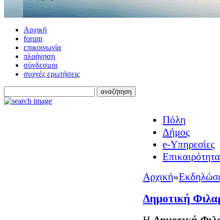
Αρχική
forum
επικοινωνία
πλοήγηση
σύνδεσμοι
συχνές ερωτήσεις
Πόλη
Δήμος
e-Υπηρεσίες
Επικαιρότητα
Αρχική
»
Εκδηλώσε
Δημοτική Φιλαρ