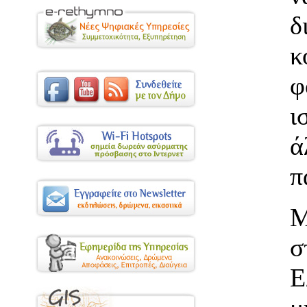
δ
κ
φ
ι
ά
π
Μ
Ε