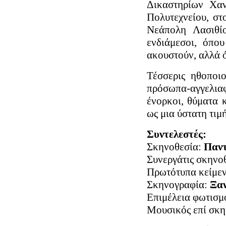
Δικαστηρίων Χα
Πολυτεχνείου, στ
Νεάπολη Λασιθί
ενδιάμεσοι, όπου
ακουστούν, αλλά ό
Τέσσερις ηθοποιο
πρόσωπα-αγγελι
ένορκοι, θύματα 
ως μια ύστατη τιμ
Συντελεστές:
Σκηνοθεσία:
Παντ
Συνεργάτις σκηνο
Πρωτότυπα κείμε
Σκηνογραφία:
Ξα
Επιμέλεια φωτισμ
Μουσικός επί σκη