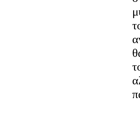
μ
α
θ
τ
α
π