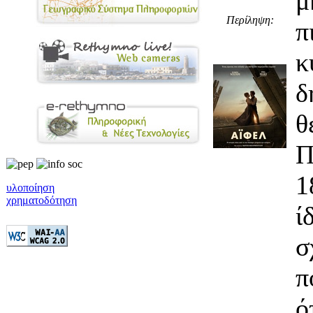
μ
Περίληψη:
π
δ
θ
Π
1
υλοποίηση
χρηματοδότηση
ί
σ
π
ό