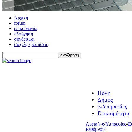
Αρχική
forum
επικοινωνία
πλοήγηση
σύνδεσμοι
συχνές ερωτήσεις
Πόλη
Δήμος
e-Υπηρεσίες
Επικαιρότητα
Αρχική
»
e-Υπηρεσίες
»
Ε
Ρεθύμνου"