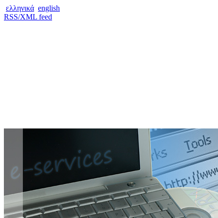
ελληνικά
english
RSS/XML feed