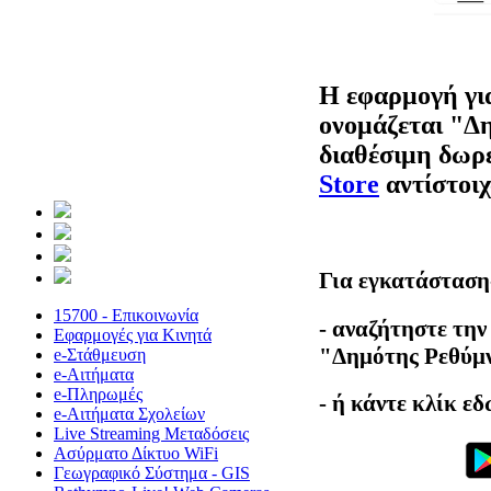
Η εφαρμογή γι
ονομάζεται "
Δη
διαθέσιμη δωρ
Store
αντίστοι
Για εγκατάσταση
15700 - Επικοινωνία
- αναζήτηστε την 
Εφαρμογές για Κινητά
"Δημότης Ρεθύμ
e-Στάθμευση
e-Αιτήματα
e-Πληρωμές
- ή κάντε κλίκ ε
e-Αιτήματα Σχολείων
Live Streaming Μεταδόσεις
Ασύρματο Δίκτυο WiFi
Γεωγραφικό Σύστημα - GIS