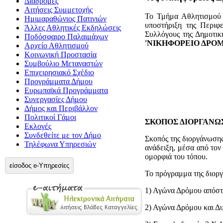
Διαδρομές
Αιτήσεις Συμμετοχής
Το Τμήμα Αθλητισμού 
Ημιμαραθώνιος Πατινιών
υποστήριξη της Περιφε
Άλλες Αθλητικές Εκδηλώσεις
Συλλόγους της Δημοτι
Ποδόσφαιρο Παλαιμάχων
'ΝΙΚΗΦΟΡΕΙΟ ΔΡΟΜ
Αρχείο Αθλητισμού
Κοινωνική Προστασία
Συμβούλιο Μεταναστών
Επιχειρησιακό Σχέδιο
Προγράμματα Δήμου
Ευρωπαϊκά Προγράμματα
Συνεργασίες Δήμου
Δήμος και Περιβάλλον
Πολιτικοί Γάμοι
ΣΚΟΠΟΣ ΔΙΟΡΓΑΝΩ
Εκλογές
Συνδεθείτε με τον Δήμο
Σκοπός της διοργάνωσης 
Τηλέφωνα Υπηρεσιών
ανάδειξη, μέσα από τον
ομορφιά του τόπου.
είσοδος e-Υπηρεσίες
Το πρόγραμμα της διορ
1) Αγώνα Δρόμου απόστ
2) Αγώνα Δρόμου και Δυ