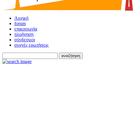
Αρχική
forum
επικοινωνία
πλοήγηση
σύνδεσμοι
συχνές ερωτήσεις