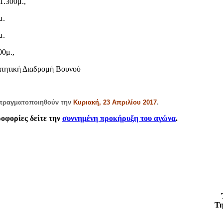
1.300μ.,
μ.
μ.
00μ.,
ατητική Διαδρομή Βουνού
 πραγματοποιηθούν την
Κυριακή, 23 Απριλίου 2017
.
οφορίες δείτε την
συννημένη προκήρυξη του αγώνα
.
Τη