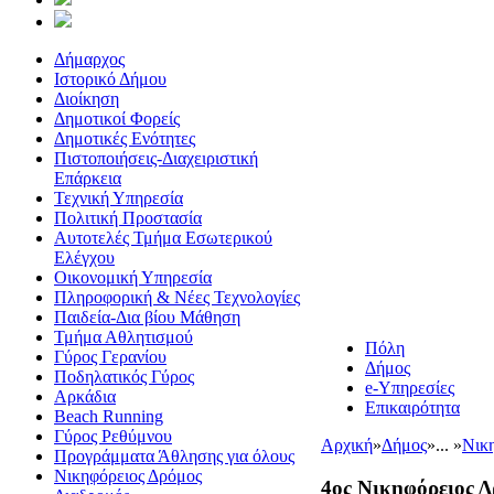
Δήμαρχος
Ιστορικό Δήμου
Διοίκηση
Δημοτικοί Φορείς
Δημοτικές Ενότητες
Πιστοποιήσεις-Διαχειριστική
Επάρκεια
Τεχνική Υπηρεσία
Πολιτική Προστασία
Αυτοτελές Τμήμα Εσωτερικού
Ελέγχου
Οικονομική Υπηρεσία
Πληροφορική & Νέες Τεχνολογίες
Παιδεία-Δια βίου Μάθηση
Τμήμα Αθλητισμού
Πόλη
Γύρος Γερανίου
Δήμος
Ποδηλατικός Γύρος
e-Υπηρεσίες
Αρκάδια
Επικαιρότητα
Beach Running
Γύρος Ρεθύμνου
Αρχική
»
Δήμος
»
... »
Νικ
Προγράμματα Άθλησης για όλους
Νικηφόρειος Δρόμος
4ος Νικηφόρειος Δ