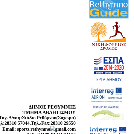
ΔΗΜΟΣ ΡΕΘΥΜΝΗΣ
ΤΜΗΜΑ ΑΘΛΗΤΙΣΜΟΥ
Ταχ. Δ/νση:Στάδιο Ρεθύμνου(Σοχώρα)
λ:28310 57044,Τηλ./Fax:28310 29550
Email:
sports.rethymno
gmail.com