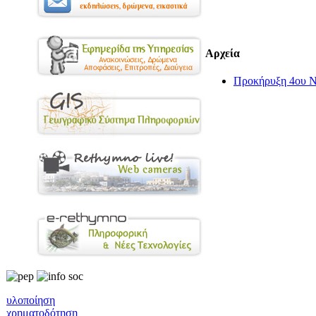
Αρχεία
Προκήρυξη 4ου Ν
υλοποίηση
χρηματοδότηση