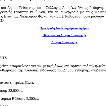
του Δήμου Ρεθύμνης, και ο Σύλλογος Δρομέων Υγείας Ρεθύμνης 
ρειακής Ενότητας Ρεθύμνου, και σε συνεργασία με τους Πολιτισ
κής Ενότητας Νικηφόρου Φωκά, τον ΕΟΣ Ρεθύμνου προκηρύσσουν
Ο'
.
Προκήρυξη 4ου Νικηφόρειου Δρόμου
Ηλεκτρονική Αίτηση Συμμετοχής
Αίτηση Συμμετοχής
ΣΗΣ
είναι η παρακίνηση για συμμετοχή όλων, ανεξάρτητα από την ηλικία,
 αθλητισμό, της πλούσιας ενδοχώρας του Δήμου Ρεθύμνης, αναδεικνύ
γάνωσης περιλαμβάνει:
ασης 22.600μ.,
ναμικό Βάδισμα 5.300μ.,