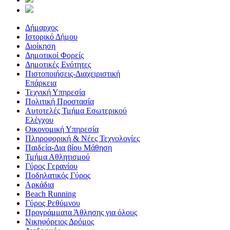
Δήμαρχος
Ιστορικό Δήμου
Διοίκηση
Δημοτικοί Φορείς
Δημοτικές Ενότητες
Πιστοποιήσεις-Διαχειριστική
Επάρκεια
Τεχνική Υπηρεσία
Πολιτική Προστασία
Αυτοτελές Τμήμα Εσωτερικού
Ελέγχου
Οικονομική Υπηρεσία
Πληροφορική & Νέες Τεχνολογίες
Παιδεία-Δια βίου Μάθηση
Τμήμα Αθλητισμού
Γύρος Γερανίου
Ποδηλατικός Γύρος
Αρκάδια
Beach Running
Γύρος Ρεθύμνου
Προγράμματα Άθλησης για όλους
Νικηφόρειος Δρόμος