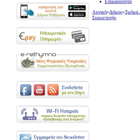
Επικαιρότητα
Αρχική
»
Δήμος
»
Τμήμα 
Συμμετοχής