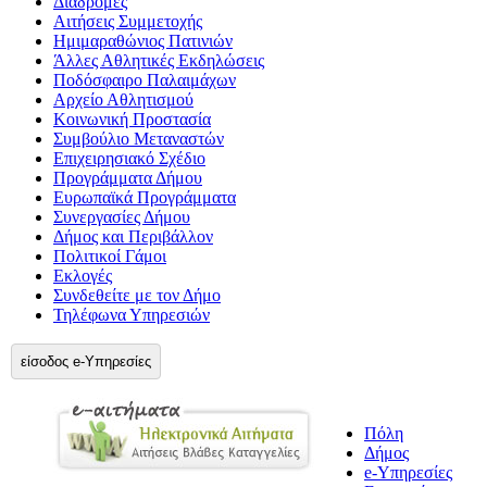
Διαδρομές
Αιτήσεις Συμμετοχής
Ημιμαραθώνιος Πατινιών
Άλλες Αθλητικές Εκδηλώσεις
Ποδόσφαιρο Παλαιμάχων
Αρχείο Αθλητισμού
Κοινωνική Προστασία
Συμβούλιο Μεταναστών
Επιχειρησιακό Σχέδιο
Προγράμματα Δήμου
Ευρωπαϊκά Προγράμματα
Συνεργασίες Δήμου
Δήμος και Περιβάλλον
Πολιτικοί Γάμοι
Εκλογές
Συνδεθείτε με τον Δήμο
Τηλέφωνα Υπηρεσιών
είσοδος e-Υπηρεσίες
Πόλη
Δήμος
e-Υπηρεσίες