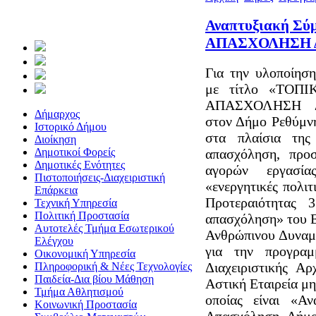
Αναπτυξιακή Σ
ΑΠΑΣΧΟΛΗΣΗ 
Για την υλοποίηση
με τίτλο «ΤΟΠ
ΑΠΑΣΧΟΛΗΣΗ 
Δήμαρχος
στον Δήμο Ρεθύμνη
Ιστορικό Δήμου
στα πλαίσια της
Διοίκηση
Δημοτικοί Φορείς
απασχόληση, προ
Δημοτικές Ενότητες
αγορών εργασί
Πιστοποιήσεις-Διαχειριστική
«ενεργητικές πολι
Επάρκεια
Προτεραιότητας 
Τεχνική Υπηρεσία
Πολιτική Προστασία
απασχόληση» του 
Αυτοτελές Τμήμα Εσωτερικού
Ανθρώπινου Δυναμ
Ελέγχου
για την προγραμ
Οικονομική Υπηρεσία
Διαχειριστικής Αρ
Πληροφορική & Νέες Τεχνολογίες
Παιδεία-Δια βίου Μάθηση
Αστική Εταιρεία μ
Τμήμα Αθλητισμού
οποίας είναι «Α
Κοινωνική Προστασία