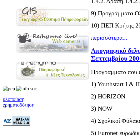
1.4.2. Δράση 1.4.2.
9) Προγράμματα Ο
10) ΠΕΠ Κρήτης 2
περισσότερα...
Απογραφικό δελτ
Σεπτεμβρίου 200
Προγράμματα που π
1) Youthstart I & II
2) HORIZON
υλοποίηση
χρηματοδότηση
3) NOW
4) Σχολικοί Φύλακ
5) Euronet ευρωδί