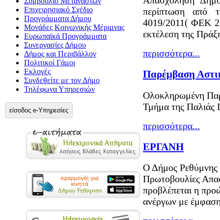
Απασχόληση Δήμο
Συμβούλιο Μεταναστών
Επιχειρησιακό Σχέδιο
περίπτωση από τ
Προγράμματα Δήμου
4019/2011( ΦΕΚ 21
Μονάδες Κοινωνικής Μέριμνας
εκτέλεση της Πράξη
Ευρωπαϊκά Προγράμματα
Συνεργασίες Δήμου
περισσότερα...
Δήμος και Περιβάλλον
Πολιτικοί Γάμοι
Εκλογές
Παρέμβαση Αστικ
Συνδεθείτε με τον Δήμο
Τηλέφωνα Υπηρεσιών
Ολοκληρωμένη Παρ
Τμήμα της Παλιάς 
είσοδος e-Υπηρεσίες
περισσότερα...
ΕΡΓΑΝΗ
Ο Δήμος Ρεθύμνης 
Πρωτοβουλίες Απα
προβλέπεται η προ
ανέργων με έμφαση 