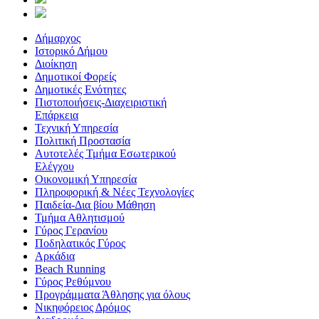
Δήμαρχος
Ιστορικό Δήμου
Διοίκηση
Δημοτικοί Φορείς
Δημοτικές Ενότητες
Πιστοποιήσεις-Διαχειριστική
Επάρκεια
Τεχνική Υπηρεσία
Πολιτική Προστασία
Αυτοτελές Τμήμα Εσωτερικού
Ελέγχου
Οικονομική Υπηρεσία
Πληροφορική & Νέες Τεχνολογίες
Παιδεία-Δια βίου Μάθηση
Τμήμα Αθλητισμού
Γύρος Γερανίου
Ποδηλατικός Γύρος
Αρκάδια
Beach Running
Γύρος Ρεθύμνου
Προγράμματα Άθλησης για όλους
Νικηφόρειος Δρόμος