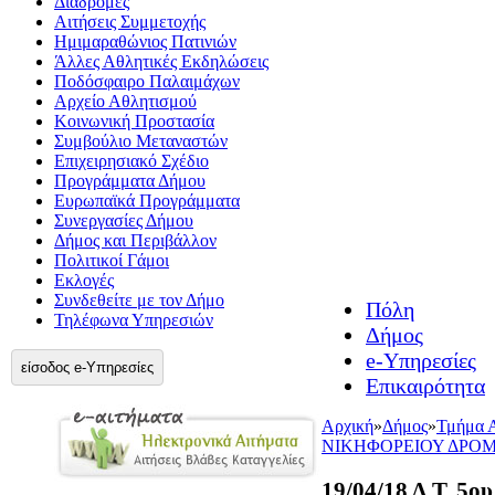
Διαδρομές
Αιτήσεις Συμμετοχής
Ημιμαραθώνιος Πατινιών
Άλλες Αθλητικές Εκδηλώσεις
Ποδόσφαιρο Παλαιμάχων
Αρχείο Αθλητισμού
Κοινωνική Προστασία
Συμβούλιο Μεταναστών
Επιχειρησιακό Σχέδιο
Προγράμματα Δήμου
Ευρωπαϊκά Προγράμματα
Συνεργασίες Δήμου
Δήμος και Περιβάλλον
Πολιτικοί Γάμοι
Εκλογές
Συνδεθείτε με τον Δήμο
Πόλη
Τηλέφωνα Υπηρεσιών
Δήμος
e-Υπηρεσίες
είσοδος e-Υπηρεσίες
Επικαιρότητα
Αρχική
»
Δήμος
»
Τμήμα 
ΝΙΚΗΦΟΡΕΙΟΥ ΔΡΟ
19/04/18 Δ.Τ.