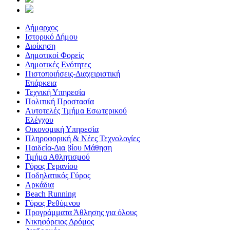
Δήμαρχος
Ιστορικό Δήμου
Διοίκηση
Δημοτικοί Φορείς
Δημοτικές Ενότητες
Πιστοποιήσεις-Διαχειριστική
Επάρκεια
Τεχνική Υπηρεσία
Πολιτική Προστασία
Αυτοτελές Τμήμα Εσωτερικού
Ελέγχου
Οικονομική Υπηρεσία
Πληροφορική & Νέες Τεχνολογίες
Παιδεία-Δια βίου Μάθηση
Τμήμα Αθλητισμού
Γύρος Γερανίου
Ποδηλατικός Γύρος
Αρκάδια
Beach Running
Γύρος Ρεθύμνου
Προγράμματα Άθλησης για όλους
Νικηφόρειος Δρόμος