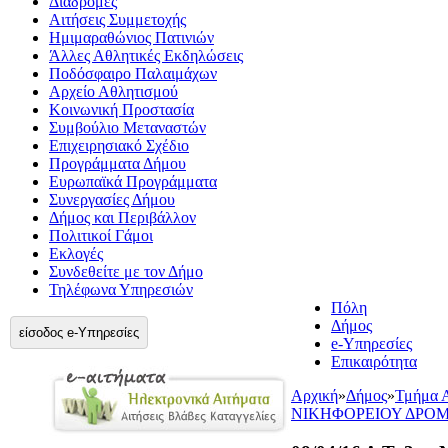
Διαδρομές
Αιτήσεις Συμμετοχής
Ημιμαραθώνιος Πατινιών
Άλλες Αθλητικές Εκδηλώσεις
Ποδόσφαιρο Παλαιμάχων
Αρχείο Αθλητισμού
Κοινωνική Προστασία
Συμβούλιο Μεταναστών
Επιχειρησιακό Σχέδιο
Προγράμματα Δήμου
Ευρωπαϊκά Προγράμματα
Συνεργασίες Δήμου
Δήμος και Περιβάλλον
Πολιτικοί Γάμοι
Εκλογές
Συνδεθείτε με τον Δήμο
Τηλέφωνα Υπηρεσιών
Πόλη
Δήμος
είσοδος e-Υπηρεσίες
e-Υπηρεσίες
Επικαιρότητα
Αρχική
»
Δήμος
»
Τμήμα 
ΝΙΚΗΦΟΡΕΙΟΥ ΔΡΟ