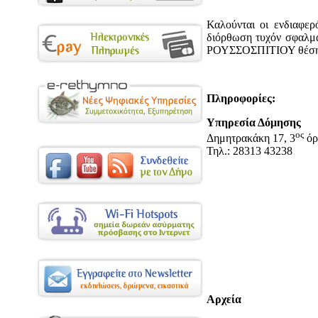
Καλούνται οι ενδιαφερ
διόρθωση τυχόν σφαλμ
ΡΟΥΣΣΟΣΠΙΤΙΟΥ θέση «
Πληροφορίες:
Υπηρεσία Δόμησης
ος
Δημητρακάκη 17, 3
όρ
Τηλ.: 28313 43238
Αρχεία