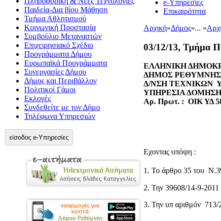
Πληροφορική & Νέες Τεχνολογίες
e-Υπηρεσίες
Παιδεία-Δια βίου Μάθηση
Επικαιρότητα
Τμήμα Αθλητισμού
Κοινωνική Προστασία
Αρχική
»
Δήμος
»
... »
Αρχ
Συμβούλιο Μεταναστών
Επιχειρησιακό Σχέδιο
03/12/13, Τμήμα Π
Προγράμματα Δήμου
Ευρωπαϊκά Προγράμματα
ΕΛΛΗΝΙΚΗ ΔΗΜΟΚΡ
Συνεργασίες Δήμου
ΔΗΜΟΣ ΡΕΘΥΜΝΗΣ
Δήμος και Περιβάλλον
Δ/ΝΣΗ ΤΕΧΝΙΚΩΝ 
Πολιτικοί Γάμοι
ΥΠΗΡΕΣΙΑ ΔΟΜΗΣ
Εκλογές
Αρ. Πρωτ. : ΟΙΚ ΥΔ 5
Συνδεθείτε με τον Δήμο
Τηλέφωνα Υπηρεσιών
είσοδος e-Υπηρεσίες
Εχοντας υπόψη :
1. Το άρθρο 35 του Ν.
2. Την 39608/14-9-20
3. Την υπ αριθμόν 713