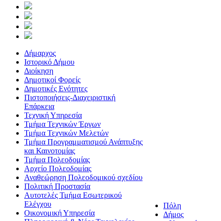
Δήμαρχος
Ιστορικό Δήμου
Διοίκηση
Δημοτικοί Φορείς
Δημοτικές Ενότητες
Πιστοποιήσεις-Διαχειριστική
Επάρκεια
Τεχνική Υπηρεσία
Τμήμα Τεχνικών Έργων
Τμήμα Τεχνικών Μελετών
Τμήμα Προγραμματισμού Ανάπτυξης
και Καινοτομίας
Τμήμα Πολεοδομίας
Αρχείο Πολεοδομίας
Αναθεώρηση Πολεοδομικού σχεδίου
Πολιτική Προστασία
Αυτοτελές Τμήμα Εσωτερικού
Ελέγχου
Πόλη
Οικονομική Υπηρεσία
Δήμος