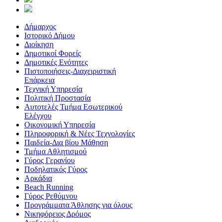
Δήμαρχος
Ιστορικό Δήμου
Διοίκηση
Δημοτικοί Φορείς
Δημοτικές Ενότητες
Πιστοποιήσεις-Διαχειριστική
Επάρκεια
Τεχνική Υπηρεσία
Πολιτική Προστασία
Αυτοτελές Τμήμα Εσωτερικού
Ελέγχου
Οικονομική Υπηρεσία
Πληροφορική & Νέες Τεχνολογίες
Παιδεία-Δια βίου Μάθηση
Τμήμα Αθλητισμού
Γύρος Γερανίου
Ποδηλατικός Γύρος
Αρκάδια
Beach Running
Γύρος Ρεθύμνου
Προγράμματα Άθλησης για όλους
Νικηφόρειος Δρόμος