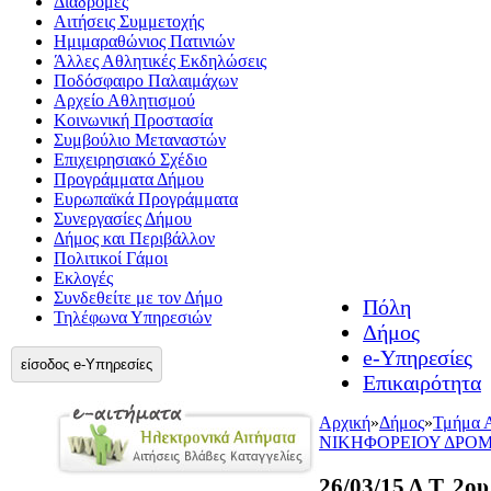
Διαδρομές
Αιτήσεις Συμμετοχής
Ημιμαραθώνιος Πατινιών
Άλλες Αθλητικές Εκδηλώσεις
Ποδόσφαιρο Παλαιμάχων
Αρχείο Αθλητισμού
Κοινωνική Προστασία
Συμβούλιο Μεταναστών
Επιχειρησιακό Σχέδιο
Προγράμματα Δήμου
Ευρωπαϊκά Προγράμματα
Συνεργασίες Δήμου
Δήμος και Περιβάλλον
Πολιτικοί Γάμοι
Εκλογές
Συνδεθείτε με τον Δήμο
Πόλη
Τηλέφωνα Υπηρεσιών
Δήμος
e-Υπηρεσίες
είσοδος e-Υπηρεσίες
Επικαιρότητα
Αρχική
»
Δήμος
»
Τμήμα 
ΝΙΚΗΦΟΡΕΙΟΥ ΔΡΟ
26/03/15 Δ.Τ.