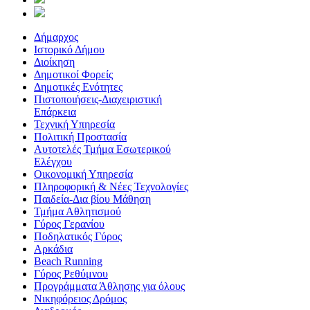
Δήμαρχος
Ιστορικό Δήμου
Διοίκηση
Δημοτικοί Φορείς
Δημοτικές Ενότητες
Πιστοποιήσεις-Διαχειριστική
Επάρκεια
Τεχνική Υπηρεσία
Πολιτική Προστασία
Αυτοτελές Τμήμα Εσωτερικού
Ελέγχου
Οικονομική Υπηρεσία
Πληροφορική & Νέες Τεχνολογίες
Παιδεία-Δια βίου Μάθηση
Τμήμα Αθλητισμού
Γύρος Γερανίου
Ποδηλατικός Γύρος
Αρκάδια
Beach Running
Γύρος Ρεθύμνου
Προγράμματα Άθλησης για όλους
Νικηφόρειος Δρόμος