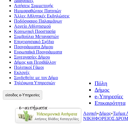
Διαδρομές
Αιτήσεις Συμμετοχής
Ημιμαραθώνιος Πατινιών
Άλλες Αθλητικές Εκδηλώσεις
Ποδόσφαιρο Παλαιμάχων
Αρχείο Αθλητισμού
Κοινωνική Προστασία
Συμβούλιο Μεταναστών
Επιχειρησιακό Σχέδιο
Προγράμματα Δήμου
Ευρωπαϊκά Προγράμματα
Συνεργασίες Δήμου
Δήμος και Περιβάλλον
Πολιτικοί Γάμοι
Εκλογές
Συνδεθείτε με τον Δήμο
Πόλη
Τηλέφωνα Υπηρεσιών
Δήμος
είσοδος e-Υπηρεσίες
e-Υπηρεσίες
Επικαιρότητα
Αρχική
»
Δήμος
»
Τμήμα 
ΝΙΚΗΦΟΡΕΙΟΣ ΔΡΟ