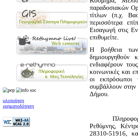
Κόσμημα, Μελισ
παραδοσιακών Ορ
τίτλων (π.χ. Β
περισσότερα επί
Εισαγωγή στις Εν
επιθυμείτε.
Η βοήθεια των
δημιουργηθούν 
ενδιαφέρουν τους
κοινωνικές και ε
οι εκπρόσωποι 
συμβάλλουν στην 
Δήμου.
υλοποίηση
χρηματοδότηση
Πληροφορίες: 
Ρεθύμνης, Κέντρ
28310-51916, κα