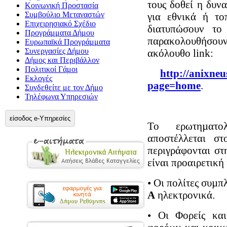
τους δοθεί η δυν
Κοινωνική Προστασία
Συμβούλιο Μεταναστών
για εθνικά ή το
Επιχειρησιακό Σχέδιο
διατυπώσουν το
Προγράμματα Δήμου
παρακολουθήσουν.
Ευρωπαϊκά Προγράμματα
Συνεργασίες Δήμου
ακόλουθο link:
Δήμος και Περιβάλλον
Πολιτικοί Γάμοι
http://anixneu
Εκλογές
page=home
.
Συνδεθείτε με τον Δήμο
Τηλέφωνα Υπηρεσιών
είσοδος e-Υπηρεσίες
Το ερωτηµατο
αποστέλλεται στ
περιγράφονται σ
είναι προαιρετική 
• Οι πολίτες συµ
Α
ηλεκτρονικά.
• Οι Φορείς και