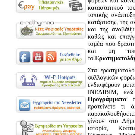
φορέων και κοιν
καταστατικού το
τοπικής ανάπτυξ
κατάρτισης, της 
και της αναβάθµ
καθώς και επαγγ
τοµέα που δραστη
και µη τυπικ
το
Ερωτηµατολόγ
Στα ερωτηματολό
συλλογικών φορέω
ενδιαφέρουν μετ
ΙΝΕΔΙΒΙΜ, ενώ
Προγράμματα π
προτείνετε τι 
παρακολουθήσετε
γίνουν στο Δήμ
ιστορία, Κοπτικ