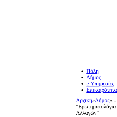
Πόλη
Δήμος
e-Υπηρεσίες
Επικαιρότητα
Αρχική
»
Δήμος
»
..
"Ερωτηματολόγια 
Αλλαγών"