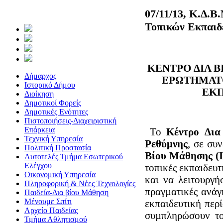
07/11/13, Κ.∆.Β
Τοπικών Εκπαιδ
ΚΕΝΤΡΟ ∆ΙΑ 
Δήμαρχος
ΕΡΩΤΗΜΑΤ
Ιστορικό Δήμου
ΕΚΠ
Διοίκηση
Δημοτικοί Φορείς
Δημοτικές Ενότητες
Πιστοποιήσεις-Διαχειριστική
Επάρκεια
Το
Κέντρο ∆ια
Τεχνική Υπηρεσία
Ρεθύμνης
, σε συ
Πολιτική Προστασία
Βίου Μάθησης (Ι
Αυτοτελές Τμήμα Εσωτερικού
Ελέγχου
τοπικές εκπαιδευτ
Οικονομική Υπηρεσία
και να λειτουργή
Πληροφορική & Νέες Τεχνολογίες
πραγµατικές ανάγ
Παιδεία-Δια βίου Μάθηση
Μένουμε Σπίτι
εκπαιδευτική περ
Αρχείο Παιδείας
συµπληρώσουν το
Τμήμα Αθλητισμού