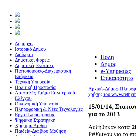
Δήμαρχος
Ιστορικό Δήμου
Διοίκηση
Πόλη
Δημοτικοί Φορείς
Δήμος
Δημοτικές Ενότητες
e-Υπηρεσίες
Πιστοποιήσεις-Διαχειριστική
Επάρκεια
Επικαιρότητα
Τεχνική Υπηρεσία
Πολιτική Προστασία
Αρχική
»
Δήμος
»
Πληροφο
Αυτοτελές Τμήμα Εσωτερικού
χρήσης του www.rethymn
Ελέγχου
Οικονομική Υπηρεσία
15/01/14, Στατι
Πληροφορική & Νέες Τεχνολογίες
για το 2013
Εργα Πληροφορικής
Ψηφιακή Στρατηγική
Χρήσιμα Άρθρα
Αυξήθηκαν κατά
2
Παιδεία-Δια βίου Μάθηση
Ρεθύμνου για το έ