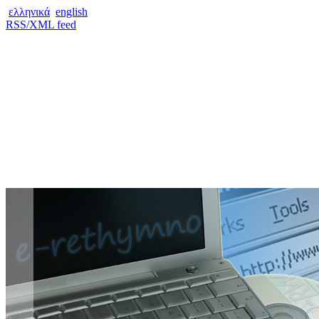
ελληνικά
english
RSS/XML feed