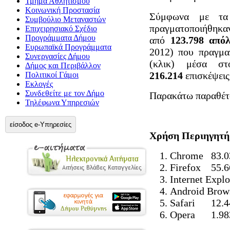
Τμήμα Αθλητισμού
Κοινωνική Προστασία
Σύμφωνα με τα 
Συμβούλιο Μεταναστών
πραγματοποιήθηκ
Επιχειρησιακό Σχέδιο
Προγράμματα Δήμου
από
123.798
απόλυ
Ευρωπαϊκά Προγράμματα
2012) που πραγμ
Συνεργασίες Δήμου
(κλικ) μέσα σ
Δήμος και Περιβάλλον
216.214
επισκέψει
Πολιτικοί Γάμοι
Εκλογές
Συνδεθείτε με τον Δήμο
Παρακάτω παραθέτο
Τηλέφωνα Υπηρεσιών
είσοδος e-Υπηρεσίες
Χρήση Περιηγητή 
Chrome
83.
Firefox
55.
Internet Explo
Android Brow
Safari
12.
Opera
1.98