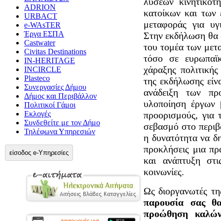
λύσεων κινητικότ
ADRION
κατοίκων και των 
URBACT
μεταφοράς για υγ
e-WAsTER
Έργα ΕΣΠΑ
Στην εκδήλωση θα 
Castwater
του τομέα των μετα
Civitas Destinations
τόσο σε ευρωπαϊκ
IN-HERITAGE
χάραξης πολιτικής
INCIRCLE
Plasteco
της εκδήλωσης είνα
Συνεργασίες Δήμου
ανάδειξη των πρ
Δήμος και Περιβάλλον
υλοποίηση έργων β
Πολιτικοί Γάμοι
Εκλογές
προορισμούς, για 
Συνδεθείτε με τον Δήμο
σεβασμό στο περιβά
Τηλέφωνα Υπηρεσιών
η δυνατότητα να δ
προκλήσεις μια πρ
είσοδος e-Υπηρεσίες
και ανάπτυξη στις
κοινωνίες.
Ως διοργανωτές τη
παρουσία σας θα
προώθηση καλών