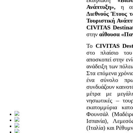
εκδήλωση
«Βιώ
Ανάπτυξη»,
η οπ
Διεθνούς Έτους 
Τουριστική Ανάπ
CIVITAS Destina
στην
αίθουσα «Πα
Το
CIVITAS Dest
στο πλαίσιο το
αποσκοπεί στην ενί
ανάδειξη των πόλε
Στα επόμενα χρόνι
ένα σύνολο πρω
συνδυάζουν καινοτό
μέτρα με μεγάλ
νησιωτικές – του
εκατομμύρια κατο
Φουνσάλ (Μαδέιρα
Ισπανία), Λεμεσ
(Ιταλία) και Ρέθυμ