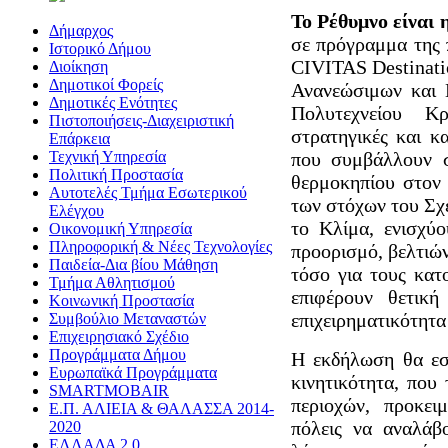
Το Ρέθυμνο είναι
Δήμαρχος
σε πρόγραμμα της 
Ιστορικό Δήμου
CIVITAS Destinati
Διοίκηση
Δημοτικοί Φορείς
Ανανεώσιμων και 
Δημοτικές Ενότητες
Πολυτεχνείου Κ
Πιστοποιήσεις-Διαχειριστική
στρατηγικές και κα
Επάρκεια
Τεχνική Υπηρεσία
που συμβάλλουν 
Πολιτική Προστασία
θερμοκηπίου στον 
Αυτοτελές Τμήμα Εσωτερικού
των στόχων του Σχε
Ελέγχου
το Κλίμα, ενισχύο
Οικονομική Υπηρεσία
Πληροφορική & Νέες Τεχνολογίες
προορισμό, βελτιώ
Παιδεία-Δια βίου Μάθηση
τόσο για τους κατο
Τμήμα Αθλητισμού
επιφέρουν θετικ
Κοινωνική Προστασία
επιχειρηματικότητα
Συμβούλιο Μεταναστών
Επιχειρησιακό Σχέδιο
Προγράμματα Δήμου
Η εκδήλωση θα εστ
Ευρωπαϊκά Προγράμματα
κινητικότητα, που 
SMARTMOBAIR
περιοχών, προκει
Ε.Π. ΑΛΙΕΙΑ & ΘΑΛΑΣΣΑ 2014-
πόλεις να αναλάβ
2020
ΕΛΛΑΔΑ 2.0