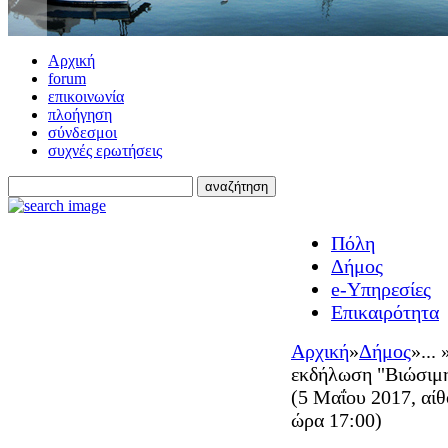
Αρχική
forum
επικοινωνία
πλοήγηση
σύνδεσμοι
συχνές ερωτήσεις
Πόλη
Δήμος
e-Υπηρεσίες
Επικαιρότητα
Αρχική
»
Δήμος
»
... 
εκδήλωση "Βιώσιμη
(5 Μαΐου 2017, αί
ώρα 17:00)