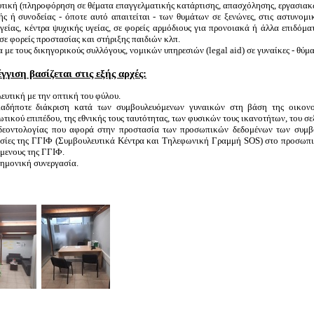
τική (πληροφόρηση σε θέματα επαγγελματικής κατάρτισης, απασχόλησης, εργασια
 ή συνοδείας - όποτε αυτό απαιτείται - των θυμάτων σε ξενώνες, στις αστυνομικέ
γείας, κέντρα ψυχικής υγείας, σε φορείς αρμόδιους για προνοιακά ή άλλα επιδόμ
 σε φορείς προστασίας και στήριξης παιδιών κλπ.
με τους δικηγορικούς συλλόγους, νομικών υπηρεσιών (legal aid) σε γυναίκες - θύμα
γιση βασίζεται στις εξής αρχές:
ευτική με την οπτική του φύλου.
οιαδήποτε διάκριση κατά των συμβουλευόμενων γυναικών στη βάση της οικονο
τικού επιπέδου, της εθνικής τους ταυτότητας, των φυσικών τους ικανοτήτων, του σ
 δεοντολογίας που αφορά στην προστασία των προσωπικών δεδομένων των συμβ
εσίες της ΓΓΙΦ (Συμβουλευτικά Κέντρα και Τηλεφωνική Γραμμή SOS) στο προσωπικό
όμενους της ΓΓΙΦ.
τημονική συνεργασία.