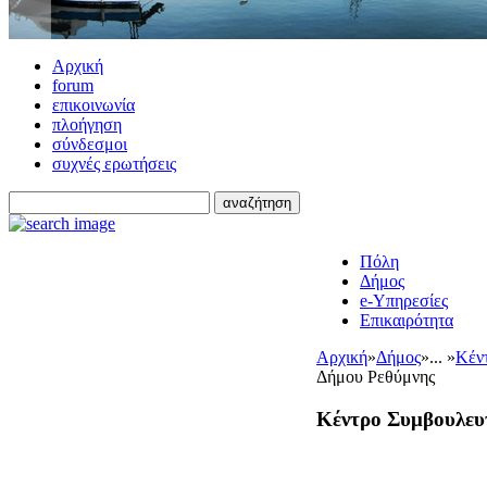
Αρχική
forum
επικοινωνία
πλοήγηση
σύνδεσμοι
συχνές ερωτήσεις
Πόλη
Δήμος
e-Υπηρεσίες
Επικαιρότητα
Αρχική
»
Δήμος
»
... »
Κέν
Δήμου Ρεθύμνης
Κέντρο Συμβουλευ