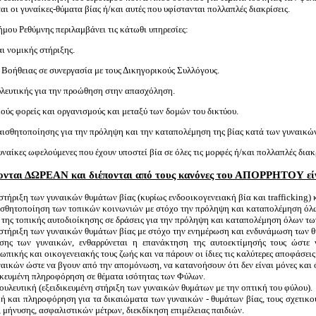
ι οι γυναίκες-θύματα βίας ή/και αυτές που υφίστανται πολλαπλές διακρίσεις.
μου Ρεθύμνης περιλαμβάνει τις κάτωθι υπηρεσίες:
ι νομικής στήριξης.
Βοήθειας σε συνεργασία με τους Δικηγορικούς Συλλόγους.
υλευτικής για την προώθηση στην απασχόληση.
κούς φορείς και οργανισμούς και μεταξύ των δομών του δικτύου.
αισθητοποίησης για την πρόληψη και την καταπολέμηση της βίας κατά των γυναικώ
υναίκες ωφελούμενες που έχουν υποστεί βία σε όλες τις μορφές ή/και πολλαπλές δια
χονται ΔΩΡΕΑΝ και διέπονται από τους κανόνες του ΑΠΟΡΡΗΤΟΥ είν
ήριξη των γυναικών θυμάτων βίας (κυρίως ενδοοικογενειακή βία και trafficking) κ
ισθητοποίηση των τοπικών κοινωνιών με στόχο την πρόληψη και καταπολέμηση όλ
 της τοπικής αυτοδιοίκησης σε δράσεις για την πρόληψη και καταπολέμηση όλων τ
στήριξη των γυναικών θυμάτων βίας με στόχο την ενημέρωση και ενδυνάμωση των 
ης των γυναικών, ενθαρρύνεται η επανάκτηση της αυτοεκτίμησής τους ώστε 
πικής και οικογενειακής τους ζωής και να πάρουν οι ίδιες τις καλύτερες αποφάσεις 
αικών ώστε να βγουν από την απομόνωση, να κατανοήσουν ότι δεν είναι μόνες και ότ
ικευμένη πληροφόρηση σε θέματα ισότητας των Φύλων.
λευτική (εξειδικευμένη στήριξη των γυναικών θυμάτων με την οπτική του φύλου).
 και πληροφόρηση για τα δικαιώματα των γυναικών - θυμάτων βίας, τους σχετικούς
 μήνυσης, ασφαλιστικών μέτρων, διεκδίκηση επιμέλειας παιδιών.