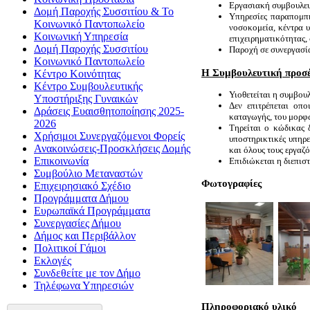
Εργασιακή συμβουλευ
Δομή Παροχής Συσσιτίου & Το
Υπηρεσίες παραπομπής
Κοινωνικό Παντοπωλείο
νοσοκομεία, κέντρα υ
Κοινωνική Υπηρεσία
επιχειρηματικότητας,
Δομή Παροχής Συσσιτίου
Παροχή σε συνεργασία 
Κοινωνικό Παντοπωλείο
Η Συμβουλευτική προσέγ
Κέντρο Κοινότητας
Κέντρο Συμβουλευτικής
Υιοθετείται η συμβουλ
Υποστήριξης Γυναικών
Δεν επιτρέπεται οπ
Δράσεις Ευαισθητοποίησης 2025-
καταγωγής, του μορφω
2026
Τηρείται ο κώδικας
Χρήσιμοι Συνεργαζόμενοι Φορείς
υποστηρικτικές υπηρ
Ανακοινώσεις-Προσκλήσεις Δομής
και όλους τους εργαζ
Επικοινωνία
Επιδιώκεται η διεπισ
Συμβούλιο Μεταναστών
Φωτογραφίες
Επιχειρησιακό Σχέδιο
Προγράμματα Δήμου
Ευρωπαϊκά Προγράμματα
Συνεργασίες Δήμου
Δήμος και Περιβάλλον
Πολιτικοί Γάμοι
Εκλογές
Συνδεθείτε με τον Δήμο
Τηλέφωνα Υπηρεσιών
Πληροφοριακό υλικό