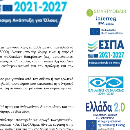
τά των γυναικών, εντάσσεται στο πανελλαδικό
900). Αντικείμενο της δομής είναι η παροχή
ι πολλαπλών διακρίσεων (π.χ. μετανάστριες,
 απασχόληση, καθώς και την ανάπτυξη δράσεων
 ευρύτερου κοινού για την πρόληψη και την
σε μια γυναίκα από τον σύζυγο ή τον ερωτικό
δηλαδή, του ατόμου που κακοποιεί τη σύντροφό
ανάληψη σε διάφορες μεθόδους και συμπεριφορές.
 Ισότητας και Ανθρωπίνων Δικαιωμάτων και του
ίησης με ίδια μέσα.
ολύπλευρη υποστήριξη και αρωγή των γυναικών-
ησκείας κ.λπ. Παράλληλα, δίνεται έμφαση στην
ν, καθώς και για την εξάλειψη των διακρίσεων