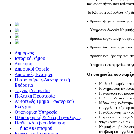
και ανισοτήτων που υφίσταντα
Το Κέντρο Συμβουλευτικής Δή
- Δράσεις ψυχοκοινωνικής κα
- Υπηρεσίες δωρεάν Νομικής 
- Δράσεις εργασιακής συμβο
- Δράσεις δικτύωσης με τοπι
Δήμαρχος
- Δράσεις ενημέρωσης και ευ
Ιστορικό Δήμου
Διοίκηση
- Υπηρεσίες διερμηνείας σε γ
Δημοτικοί Φορείς
Οι υπηρεσίες που παρέ
Δημοτικές Ενότητες
Πιστοποιήσεις-Διαχειριστική
Η ολοκληρωμένη υποστ
Επάρκεια
Η ενημέρωση και ευα
Τεχνική Υπηρεσία
Η ενίσχυση του ρόλου
Πολιτική Προστασία
Η συμβουλευτική υπο
Αυτοτελές Τμήμα Εσωτερικού
Μέσω της ενδυνάμωσ
Ελέγχου
επαγγελματικής, προσω
Οικονομική Υπηρεσία
Η ενθάρρυνση των γυν
Πληροφορική & Νέες Τεχνολογίες
Ενημέρωση και εξειδ
Ψυχοκοινωνική συμβου
Παιδεία-Δια βίου Μάθηση
Νομική συμβουλευτική
Τμήμα Αθλητισμού
υποβολή καταγγελίας,
Κοινωνική Προστασία