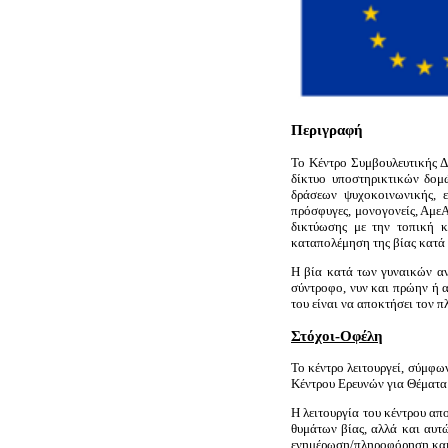
Περιγραφή
Το Κέντρο Συμβουλευτικής Δ
δίκτυο υποστηρικτικών δομ
δράσεων ψυχοκοινωνικής, ε
πρόσφυγες, μονογονείς, Αμε
δικτύωσης με την τοπική κ
καταπολέμηση της βίας κατά
Η βία κατά των γυναικών αν
σύντροφο, νυν και πρώην ή α
του είναι να αποκτήσει τον π
Στόχοι-Οφέλη
Το κέντρο λειτουργεί, σύμφ
Κέντρου Ερευνών για Θέματα 
Η λειτουργία του κέντρου α
θυμάτων βίας, αλλά και αυτώ
ενημέρωση/πληροφόρηση και 