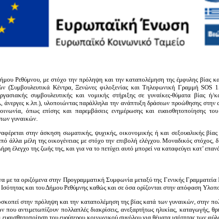
ήμου Ρεθύμνου, με στόχο την πρόληψη και την καταπολέμηση της έμφυλης βίας κα
ών (Συμβουλευτικά Κέντρα, Ξενώνες φιλοξενίας και Τηλεφωνική Γραμμή SOS 15
ργασιακής συμβουλευτικής και νομικής στήριξης σε γυναίκες-θύματα βίας ή/κα
Α, άνεργες κ.λπ.), υλοποιώντας παράλληλα την ανάπτυξη δράσεων προώθησης στην
οινωνία, όπως επίσης και παρεμβάσεις ενημέρωσης και ευαισθητοποίησης του
 των γυναικών.
αφέρεται στην άσκηση σωματικής, ψυχικής, οικονομικής ή και σεξουαλικής βίας 
πό άλλα μέλη της οικογένειας με στόχο την επιβολή ελέγχου. Μοναδικός στόχος, 
λήρη έλεγχο της ζωής της, και για να το πετύχει αυτό μπορεί να καταφεύγει κατ’ επ
ωνα με τα οριζόμενα στην Προγραμματική Συμφωνία μεταξύ της Γενικής Γραμματεία
Ισότητας και του Δήμου Ρεθύμνης καθώς και σε όσα ορίζονται στην απόφαση Υλοπο
ποσκοπεί στην πρόληψη και την καταπολέμηση της βίας κατά των γυναικών, στην π
ν που αντιμετωπίζουν πολλαπλές διακρίσεις, ανεξαρτήτως ηλικίας, καταγωγής, θρ
ευαισθητοποίηση του ευρύτερου κοινωνικού συνόλου για θέματα ισότητας των φύλω