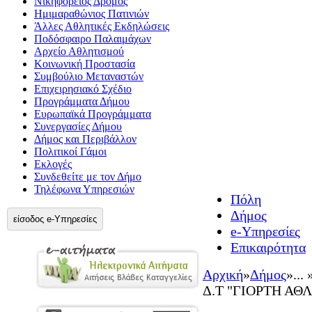
Νικηφόρειος Δρόμος
Ημιμαραθώνιος Πατινιών
Άλλες Αθλητικές Εκδηλώσεις
Ποδόσφαιρο Παλαιμάχων
Αρχείο Αθλητισμού
Κοινωνική Προστασία
Συμβούλιο Μεταναστών
Επιχειρησιακό Σχέδιο
Προγράμματα Δήμου
Ευρωπαϊκά Προγράμματα
Συνεργασίες Δήμου
Δήμος και Περιβάλλον
Πολιτικοί Γάμοι
Εκλογές
Συνδεθείτε με τον Δήμο
Τηλέφωνα Υπηρεσιών
Πόλη
Δήμος
είσοδος e-Υπηρεσίες
e-Υπηρεσίες
Επικαιρότητα
Αρχική
»
Δήμος
»
... 
Δ.Τ "ΓΙΟΡΤΗ ΑΘ