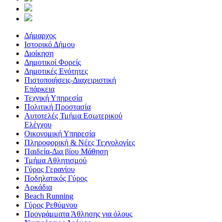
Δήμαρχος
Ιστορικό Δήμου
Διοίκηση
Δημοτικοί Φορείς
Δημοτικές Ενότητες
Πιστοποιήσεις-Διαχειριστική
Επάρκεια
Τεχνική Υπηρεσία
Πολιτική Προστασία
Αυτοτελές Τμήμα Εσωτερικού
Ελέγχου
Οικονομική Υπηρεσία
Πληροφορική & Νέες Τεχνολογίες
Παιδεία-Δια βίου Μάθηση
Τμήμα Αθλητισμού
Γύρος Γερανίου
Ποδηλατικός Γύρος
Αρκάδια
Beach Running
Γύρος Ρεθύμνου
Προγράμματα Άθλησης για όλους