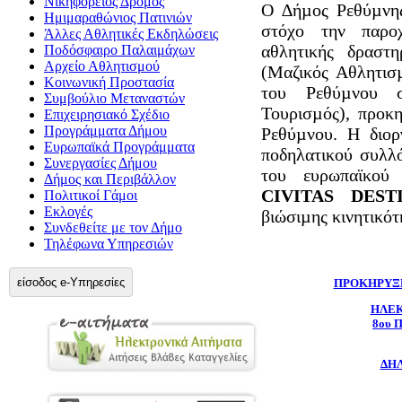
Νικηφόρειος Δρόμος
O ∆ήµος Ρεθύµνης
Ημιμαραθώνιος Πατινιών
στόχο την παροχ
Άλλες Αθλητικές Εκδηλώσεις
αθλητικής δραστ
Ποδόσφαιρο Παλαιμάχων
Αρχείο Αθλητισμού
(Μαζικός Αθλητισµ
Κοινωνική Προστασία
του Ρεθύµνου σ
Συμβούλιο Μεταναστών
Τουρισµός), προκ
Επιχειρησιακό Σχέδιο
Προγράμματα Δήμου
Ρεθύµνου. Η διορ
Ευρωπαϊκά Προγράμματα
ποδηλατικού συλ
Συνεργασίες Δήμου
του ευρωπαϊκού
Δήμος και Περιβάλλον
CIVITAS DEST
Πολιτικοί Γάμοι
Εκλογές
βιώσιµης κινητικότ
Συνδεθείτε με τον Δήμο
Τηλέφωνα Υπηρεσιών
είσοδος e-Υπηρεσίες
ΠΡΟΚΗΡΥΞΗ
ΗΛΕ
8ου 
ΔΗ