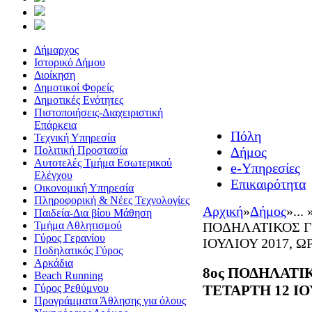
Δήμαρχος
Ιστορικό Δήμου
Διοίκηση
Δημοτικοί Φορείς
Δημοτικές Ενότητες
Πιστοποιήσεις-Διαχειριστική
Επάρκεια
Πόλη
Τεχνική Υπηρεσία
Πολιτική Προστασία
Δήμος
Αυτοτελές Τμήμα Εσωτερικού
e-Υπηρεσίες
Ελέγχου
Επικαιρότητα
Οικονομική Υπηρεσία
Πληροφορική & Νέες Τεχνολογίες
Αρχική
»
Δήμος
»
... 
Παιδεία-Δια βίου Μάθηση
Τμήμα Αθλητισμού
ΠΟΔΗΛΑΤΙΚΟΣ Γ
Γύρος Γερανίου
ΙΟΥΛΙΟΥ 2017, ΩΡ
Ποδηλατικός Γύρος
Αρκάδια
8ος ΠΟΔΗΛΑΤΙ
Beach Running
ΤΕΤΑΡΤΗ 12 ΙΟΥ
Γύρος Ρεθύμνου
Προγράμματα Άθλησης για όλους