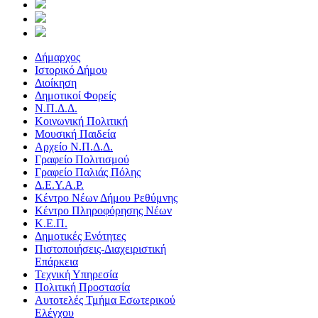
Δήμαρχος
Ιστορικό Δήμου
Διοίκηση
Δημοτικοί Φορείς
Ν.Π.Δ.Δ.
Κοινωνική Πολιτική
Μουσική Παιδεία
Αρχείο Ν.Π.Δ.Δ.
Γραφείο Πολιτισμού
Γραφείο Παλιάς Πόλης
Δ.Ε.Υ.Α.Ρ.
Κέντρο Νέων Δήμου Ρεθύμνης
Κέντρo Πληροφόρησης Νέων
Κ.Ε.Π.
Δημοτικές Ενότητες
Πιστοποιήσεις-Διαχειριστική
Επάρκεια
Τεχνική Υπηρεσία
Πολιτική Προστασία
Αυτοτελές Τμήμα Εσωτερικού
Ελέγχου