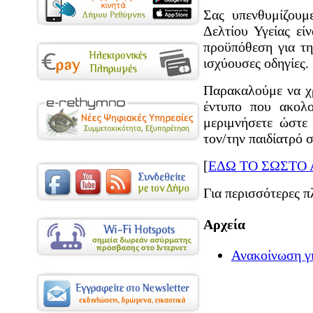
Σας υπενθυμίζουμ
Δελτίου Υγείας εί
προϋπόθεση για τη
ισχύουσες οδηγίες.
Παρακαλούμε να χρ
έντυπο που ακολ
μεριμνήσετε ώστε
τον/την παιδίατρό 
[
ΕΔΩ ΤΟ ΣΩΣΤΟ 
Για περισσότερες π
Αρχεία
Ανακοίνωση γι