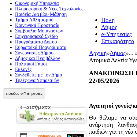
Οικονομική Υπηρεσία
Πληροφορική & Νέες Τεχνολογίες
Παιδεία-Δια βίου Μάθηση
Πόλη
Τμήμα Αθλητισμού
Κοινωνική Προστασία
Δήμος
Συμβούλιο Μεταναστών
e-Υπηρεσίες
Επιχειρησιακό Σχέδιο
Επικαιρότητα
Προγράμματα Δήμου
Ευρωπαϊκά Προγράμματα
Αρχική
»
Δήμος
»
... 
Συνεργασίες Δήμου
Δήμος και Περιβάλλον
Ατομικά Δελτία Υγε
Πολιτικοί Γάμοι
Εκλογές
ΑΝΑΚΟΙΝΩΣΗ Για
Συνδεθείτε με τον Δήμο
22/05/2026
Τηλέφωνα Υπηρεσιών
είσοδος e-Υπηρεσίες
Αγαπητοί γονείς/κ
Θα θέλαμε να σας
ανάρτηση λανθασ
παιδιών για τη νέα