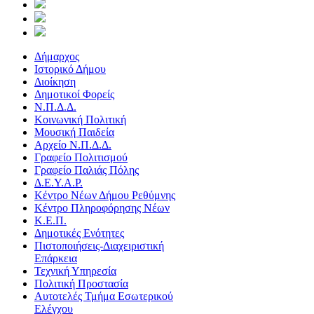
Δήμαρχος
Ιστορικό Δήμου
Διοίκηση
Δημοτικοί Φορείς
Ν.Π.Δ.Δ.
Κοινωνική Πολιτική
Μουσική Παιδεία
Αρχείο Ν.Π.Δ.Δ.
Γραφείο Πολιτισμού
Γραφείο Παλιάς Πόλης
Δ.Ε.Υ.Α.Ρ.
Κέντρο Νέων Δήμου Ρεθύμνης
Κέντρo Πληροφόρησης Νέων
Κ.Ε.Π.
Δημοτικές Ενότητες
Πιστοποιήσεις-Διαχειριστική
Επάρκεια
Τεχνική Υπηρεσία
Πολιτική Προστασία
Αυτοτελές Τμήμα Εσωτερικού
Ελέγχου