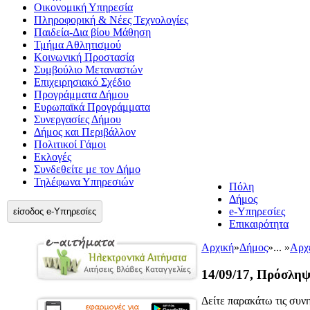
Οικονομική Υπηρεσία
Πληροφορική & Νέες Τεχνολογίες
Παιδεία-Δια βίου Μάθηση
Τμήμα Αθλητισμού
Κοινωνική Προστασία
Συμβούλιο Μεταναστών
Επιχειρησιακό Σχέδιο
Προγράμματα Δήμου
Ευρωπαϊκά Προγράμματα
Συνεργασίες Δήμου
Δήμος και Περιβάλλον
Πολιτικοί Γάμοι
Εκλογές
Συνδεθείτε με τον Δήμο
Τηλέφωνα Υπηρεσιών
Πόλη
Δήμος
e-Υπηρεσίες
είσοδος e-Υπηρεσίες
Επικαιρότητα
Αρχική
»
Δήμος
»
... »
Αρχ
14/09/17, Πρόσληψ
Δείτε παρακάτω τις συνη