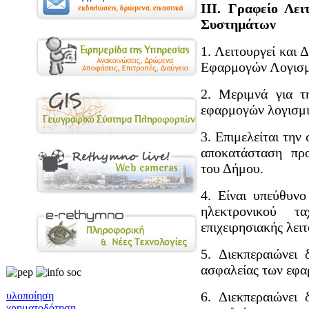
III. Γραφείο Λε
Συστημάτων
1. Λειτουργεί και 
Εφαρμογών Λογισμ
2. Μεριμνά για τ
εφαρμογών λογισμι
3. Επιμελείται την
αποκατάσταση πρ
του Δήμου.
4. Είναι υπεύθυνο
ηλεκτρονικού τ
επιχειρησιακής λει
5. Διεκπεραιώνει 
ασφαλείας των εφα
6. Διεκπεραιώνει 
υλοποίηση
χρηματοδότηση