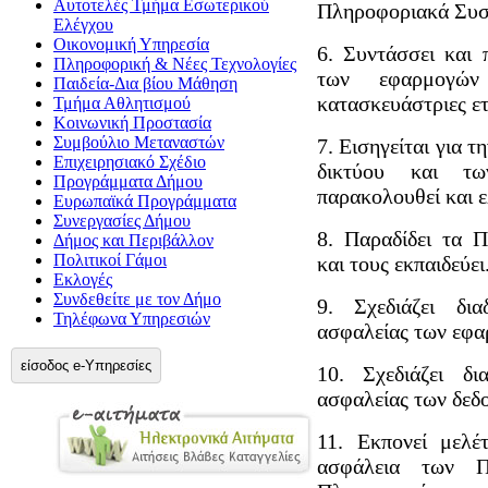
Αυτοτελές Τμήμα Εσωτερικού
Πληροφοριακά Συσ
Ελέγχου
Οικονομική Υπηρεσία
6. Συντάσσει και
Πληροφορική & Νέες Τεχνολογίες
των εφαρμογών
Παιδεία-Δια βίου Μάθηση
κατασκευάστριες ετ
Τμήμα Αθλητισμού
Κοινωνική Προστασία
Συμβούλιο Μεταναστών
7. Εισηγείται για 
Επιχειρησιακό Σχέδιο
δικτύου και τ
Προγράμματα Δήμου
παρακολουθεί και ε
Ευρωπαϊκά Προγράμματα
Συνεργασίες Δήμου
8. Παραδίδει τα 
Δήμος και Περιβάλλον
Πολιτικοί Γάμοι
και τους εκπαιδεύει
Εκλογές
Συνδεθείτε με τον Δήμο
9. Σχεδιάζει δι
Τηλέφωνα Υπηρεσιών
ασφαλείας των εφα
είσοδος e-Υπηρεσίες
10. Σχεδιάζει δι
ασφαλείας των δεδ
11. Εκπονεί μελέτ
ασφάλεια των Π