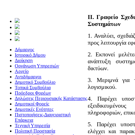
II. Γραφείο Σχε
Συστημάτων
1. Αναλύει, σχεδιάζ
προς λειτουργία ε
Δήμαρχος
2. Εκπονεί μελέτ
Ιστορικό Δήμου
Διοίκηση
ανάπτυξη συστημ
Οργάνωση Υπηρεσιών
δικτύων.
Αρχείο
Αντιδήμαρχοι
3. Μεριμνά για 
Δημοτικό Συμβούλιο
λογισμικού.
Τοπικά Συμβούλια
Πρόεδροι Φορέων
4. Παρέχει υπο
Δηλώσεις Περιουσιακής Κατάστασης
Δημοτικοί Φορείς
εξειδικευμένου
Δημοτικές Ενότητες
πληροφοριών, επικοι
Πιστοποιήσεις-Διαχειριστική
Επάρκεια
5. Παρέχει υποστ
Τεχνική Υπηρεσία
ελέγχει και παρακ
Πολιτική Προστασία