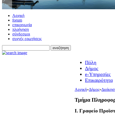
Αρχική
forum
επικοινωνία
πλοήγηση
σύνδεσμοι
συχνές ερωτήσεις
Πόλη
Δήμος
e-Υπηρεσίες
Επικαιρότητα
Αρχική
»
Δήμος
»
Διοίκησ
Τμήμα Πληροφορ
I. Γραφείο Προϊσ