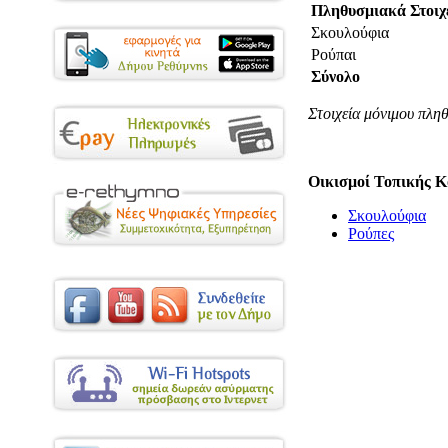
Πληθυσμιακά Στοιχ
Σκουλούφια
Ρούπαι
Σύνολο
Στοιχεία μόνιμου πλη
Οικισμοί Τοπικής Κ
Σκουλούφια
Ρούπες