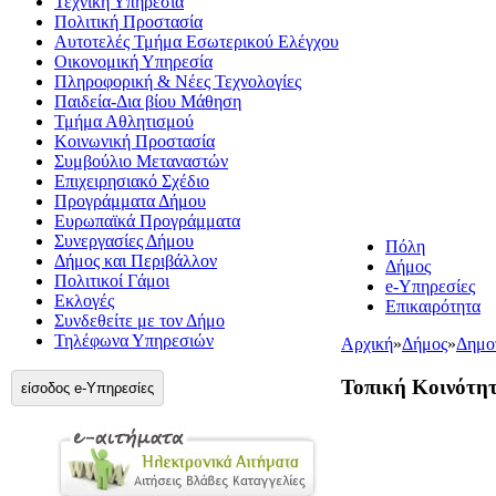
Τεχνική Υπηρεσία
Πολιτική Προστασία
Αυτοτελές Τμήμα Εσωτερικού Ελέγχου
Οικονομική Υπηρεσία
Πληροφορική & Νέες Τεχνολογίες
Παιδεία-Δια βίου Μάθηση
Τμήμα Αθλητισμού
Κοινωνική Προστασία
Συμβούλιο Μεταναστών
Επιχειρησιακό Σχέδιο
Προγράμματα Δήμου
Ευρωπαϊκά Προγράμματα
Συνεργασίες Δήμου
Πόλη
Δήμος και Περιβάλλον
Δήμος
Πολιτικοί Γάμοι
e-Υπηρεσίες
Εκλογές
Επικαιρότητα
Συνδεθείτε με τον Δήμο
Τηλέφωνα Υπηρεσιών
Αρχική
»
Δήμος
»
Δημοτ
Τοπική Κοινότη
είσοδος e-Υπηρεσίες