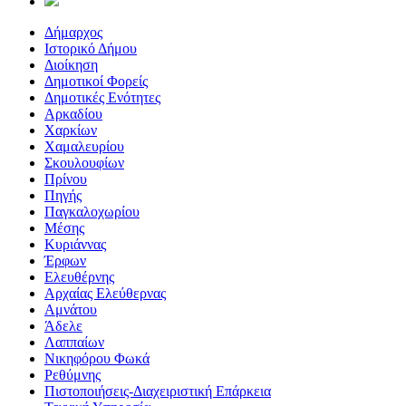
Δήμαρχος
Ιστορικό Δήμου
Διοίκηση
Δημοτικοί Φορείς
Δημοτικές Ενότητες
Αρκαδίου
Χαρκίων
Χαμαλευρίου
Σκουλουφίων
Πρίνου
Πηγής
Παγκαλοχωρίου
Μέσης
Κυριάννας
Έρφων
Ελευθέρνης
Αρχαίας Ελεύθερνας
Αμνάτου
Άδελε
Λαππαίων
Νικηφόρου Φωκά
Ρεθύμνης
Πιστοποιήσεις-Διαχειριστική Επάρκεια