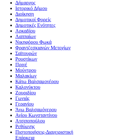
Δήμαρχος
Ιστορικό Δήμου
Διοίκηση
Δημοτικοί Φορείς
Δημοτικές Ενότητες
Αρκαδίου
Λαππαίων
Νικηφόρου Φωκά
Φραντζεσκιανών Μετοχίων
Σαϊτουρών
Ρουστίκων
Πρινέ
Μούντρου
Μαλακίων
Κάτω Βαλσαμoνέρου
Καλονύκτου
Ζουριδίου
Γωνιάς
Γερανίου
Άνω Βαλσαμόνερου
Αγίου Κωνσταντίνου
Ατσιποπούλου
Ρεθύμνης
Πιστοποιήσεις-Διαχειριστική
Επάρκεια