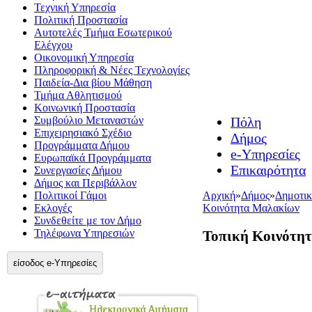
Τεχνική Υπηρεσία
Πολιτική Προστασία
Αυτοτελές Τμήμα Εσωτερικού
Ελέγχου
Οικονομική Υπηρεσία
Πληροφορική & Νέες Τεχνολογίες
Παιδεία-Δια βίου Μάθηση
Τμήμα Αθλητισμού
Κοινωνική Προστασία
Συμβούλιο Μεταναστών
Πόλη
Επιχειρησιακό Σχέδιο
Δήμος
Προγράμματα Δήμου
e-Υπηρεσίες
Ευρωπαϊκά Προγράμματα
Επικαιρότητα
Συνεργασίες Δήμου
Δήμος και Περιβάλλον
Πολιτικοί Γάμοι
Αρχική
»
Δήμος
»
Δημοτικ
Εκλογές
Κοινότητα Μαλακίων
Συνδεθείτε με τον Δήμο
Τηλέφωνα Υπηρεσιών
Τοπική Κοινότη
είσοδος e-Υπηρεσίες