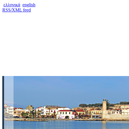
ελληνικά
english
RSS/XML feed