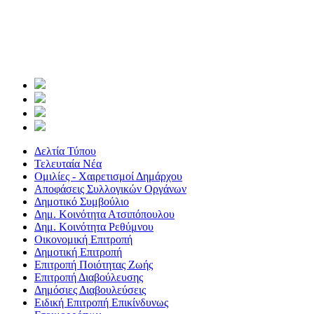
Δελτία Τύπου
Τελευταία Νέα
Ομιλίες - Χαιρετισμοί Δημάρχου
Αποφάσεις Συλλογικών Οργάνων
Δημοτικό Συμβούλιο
Δημ. Κοινότητα Ατσιπόπουλου
Δημ. Κοινότητα Ρεθύμνου
Οικονομική Επιτροπή
Δημοτική Επιτροπή
Επιτροπή Ποιότητας Ζωής
Επιτροπή Διαβούλευσης
Δημόσιες Διαβουλεύσεις
Ειδική Επιτροπή Επικίνδυνως