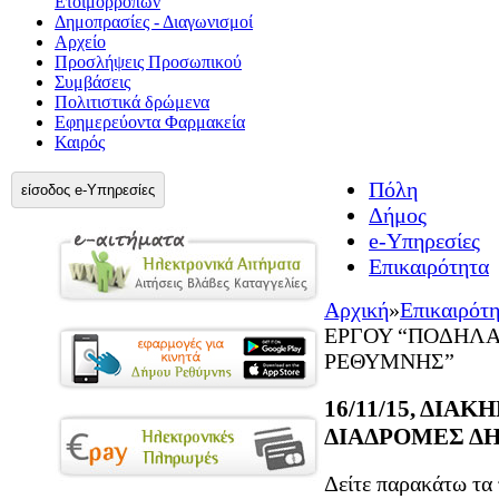
Ετοιμορρόπων
Δημοπρασίες - Διαγωνισμοί
Αρχείο
Προσλήψεις Προσωπικού
Συμβάσεις
Πολιτιστικά δρώμενα
Εφημερεύοντα Φαρμακεία
Καιρός
Πόλη
είσοδος e-Υπηρεσίες
Δήμος
e-Υπηρεσίες
Επικαιρότητα
Αρχική
»
Επικαιρότ
ΕΡΓΟΥ “ΠΟΔΗΛΑ
ΡΕΘΥΜΝΗΣ”
16/11/15, ΔΙΑ
ΔΙΑΔΡΟΜΕΣ Δ
Δείτε παρακάτω τα 