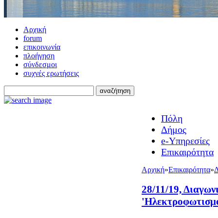
Αρχική
forum
επικοινωνία
πλοήγηση
σύνδεσμοι
συχνές ερωτήσεις
Πόλη
Δήμος
e-Υπηρεσίες
Επικαιρότητα
Αρχική
»
Επικαιρότητα
»
Δ
28/11/19, Διαγων
'Ηλεκτροφωτισμό