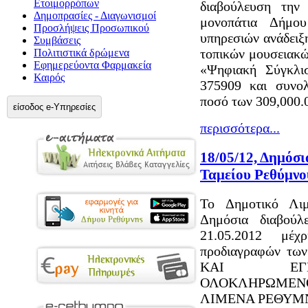
Ετοιμορρόπων
διαβούλευση την
Δημοπρασίες - Διαγωνισμοί
μονοπάτια Δήμο
Προσλήψεις Προσωπικού
υπηρεσιών ανάδειξ
Συμβάσεις
τοπικών μουσειακώ
Πολιτιστικά δρώμενα
Εφημερεύοντα Φαρμακεία
«Ψηφιακή Σύγκλ
Καιρός
375909 και συνολ
ποσό των 309,000
είσοδος e-Υπηρεσίες
περισσότερα...
18/05/12, Δημόσ
Ταμείου Ρεθύμνο
Το Δημοτικό Λιμ
Δημόσια διαβούλ
21.05.2012 μέχ
προδιαγραφών τω
ΚΑΙ ΕΓΚΑ
ΟΛΟΚΛΗΡΩΜΕΝΟ
ΛΙΜΕΝΑ ΡΕΘΥΜ