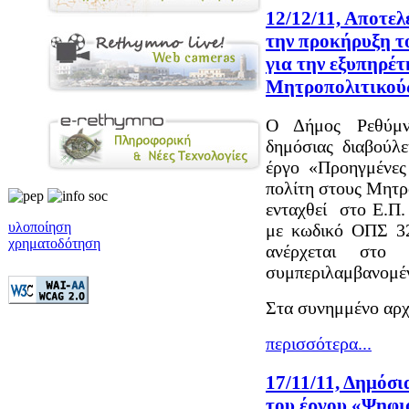
12/12/11, Αποτε
την προκήρυξη τ
για την εξυπηρέτ
Μητροπολιτικού
Ο Δήμος Ρεθύμν
δημόσιας διαβούλ
έργο «Προηγμένες
πολίτη στους Μητρ
ενταχθεί στο Ε.Π
υλοποίηση
με κωδικό ΟΠΣ 32
χρηματοδότηση
ανέρχεται στο
συμπεριλαμβανομέ
Στα συνημμένο αρχε
περισσότερα...
17/11/11, Δημόσι
του έργου «Ψηφι