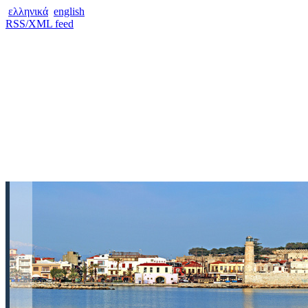
ελληνικά
english
RSS/XML feed