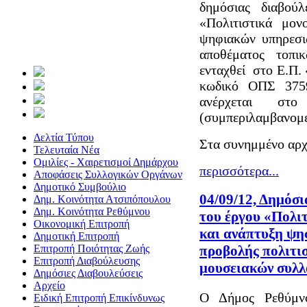
δημόσιας διαβού
«Πολιτιστικά μο
ψηφιακών υπηρεσιώ
αποθέματος τοπι
ενταχθεί στο Ε.Π.
κωδικό ΟΠΣ 3759
ανέρχεται στ
(συμπεριλαμβανομ
Δελτία Τύπου
Στα συνημμένο αρχε
Τελευταία Νέα
Ομιλίες - Χαιρετισμοί Δημάρχου
περισσότερα...
Αποφάσεις Συλλογικών Οργάνων
Δημοτικό Συμβούλιο
04/09/12, Δημόσ
Δημ. Κοινότητα Ατσιπόπουλου
Δημ. Κοινότητα Ρεθύμνου
του έργου «Πολι
Οικονομική Επιτροπή
και ανάπτυξη ψη
Δημοτική Επιτροπή
Επιτροπή Ποιότητας Ζωής
προβολής πολιτι
Επιτροπή Διαβούλευσης
μουσειακών συλ
Δημόσιες Διαβουλεύσεις
Αρχείο
Ο Δήμος Ρεθύμνο
Ειδική Επιτροπή Επικίνδυνως