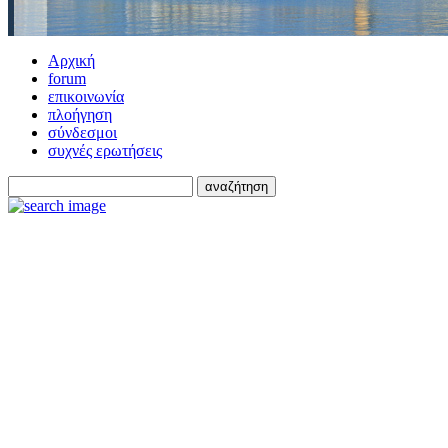
Αρχική
forum
επικοινωνία
πλοήγηση
σύνδεσμοι
συχνές ερωτήσεις