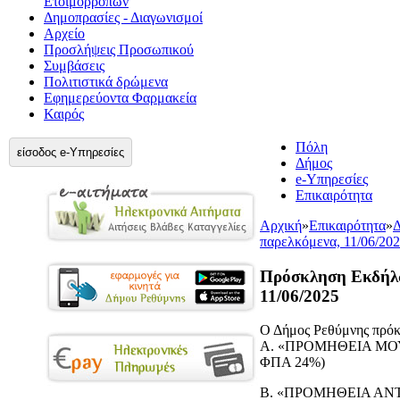
Ετοιμορρόπων
Δημοπρασίες - Διαγωνισμοί
Αρχείο
Προσλήψεις Προσωπικού
Συμβάσεις
Πολιτιστικά δρώμενα
Εφημερεύοντα Φαρμακεία
Καιρός
Πόλη
είσοδος e-Υπηρεσίες
Δήμος
e-Υπηρεσίες
Επικαιρότητα
Αρχική
»
Επικαιρότητα
»
Δ
παρελκόμενα, 11/06/20
Πρόσκληση Εκδήλω
11/06/2025
Ο Δήμος Ρεθύμνης πρόκε
Α. «ΠΡΟΜΗΘΕΙΑ ΜΟΥΣΙΚ
ΦΠΑ 24%)
Β. «ΠΡΟΜΗΘΕΙΑ ΑΝΤΑ