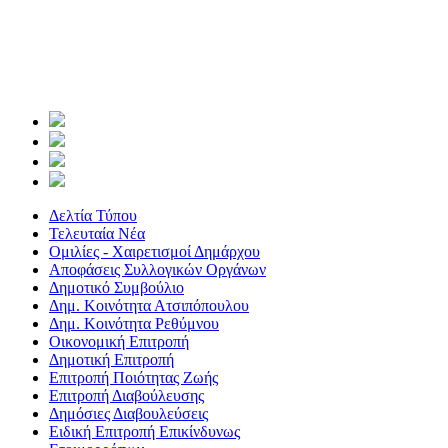
Δελτία Τύπου
Τελευταία Νέα
Ομιλίες - Χαιρετισμοί Δημάρχου
Αποφάσεις Συλλογικών Οργάνων
Δημοτικό Συμβούλιο
Δημ. Κοινότητα Ατσιπόπουλου
Δημ. Κοινότητα Ρεθύμνου
Οικονομική Επιτροπή
Δημοτική Επιτροπή
Επιτροπή Ποιότητας Ζωής
Επιτροπή Διαβούλευσης
Δημόσιες Διαβουλεύσεις
Ειδική Επιτροπή Επικίνδυνως