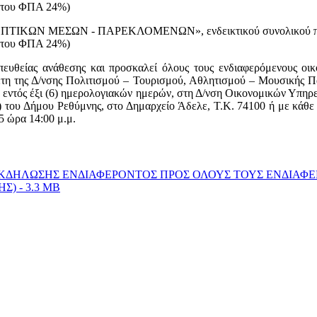
 του ΦΠΑ 24%)
ΙΚΩΝ ΜΕΣΩΝ - ΠΑΡΕΚΛΟΜΕΝΩΝ», ενδεικτικού συνολικού προϋ
 του ΦΠΑ 24%)
απευθείας ανάθεσης και προσκαλεί όλους τους ενδιαφερόμενους οι
τη της Δ/νσης Πολιτισμού – Τουρισμού, Αθλητισμού – Μουσικής Πα
 εντός έξι (6) ημερολογιακών ημερών, στη Δ/νση Οικονομικών Υπηρ
του Δήμου Ρεθύμνης, στο Δημαρχείο Άδελε, Τ.Κ. 74100 ή με κάθε
5 ώρα 14:00 μ.μ.
ΚΔΗΛΩΣΗΣ ΕΝΔΙΑΦΕΡΟΝΤΟΣ ΠΡΟΣ ΟΛΟΥΣ ΤΟΥΣ ΕΝΔΙΑΦ
Σ) - 3.3 MB