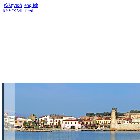
ελληνικά
english
RSS/XML feed