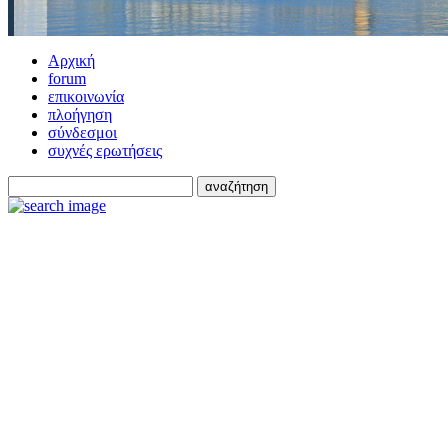
Αρχική
forum
επικοινωνία
πλοήγηση
σύνδεσμοι
συχνές ερωτήσεις