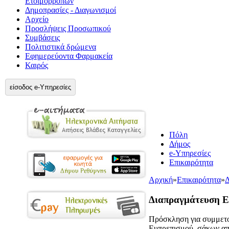
Ετοιμορρόπων
Δημοπρασίες - Διαγωνισμοί
Αρχείο
Προσλήψεις Προσωπικού
Συμβάσεις
Πολιτιστικά δρώμενα
Εφημερεύοντα Φαρμακεία
Καιρός
είσοδος e-Υπηρεσίες
Πόλη
Δήμος
e-Υπηρεσίες
Επικαιρότητα
Αρχική
»
Επικαιρότητα
»
Δ
Διαπραγμάτευση Ε
Πρόσκληση για συμμετοχ
Ευπρεπισμού, σάκων απ