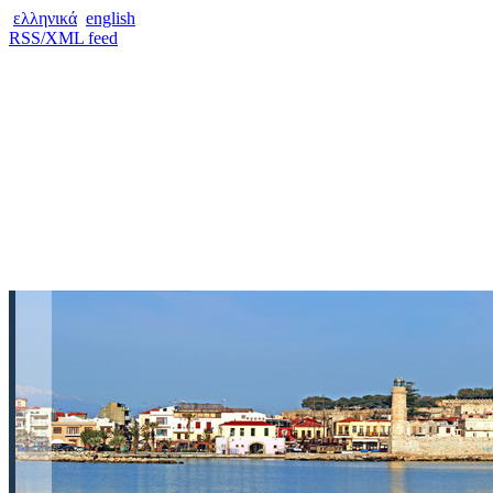
ελληνικά
english
RSS/XML feed