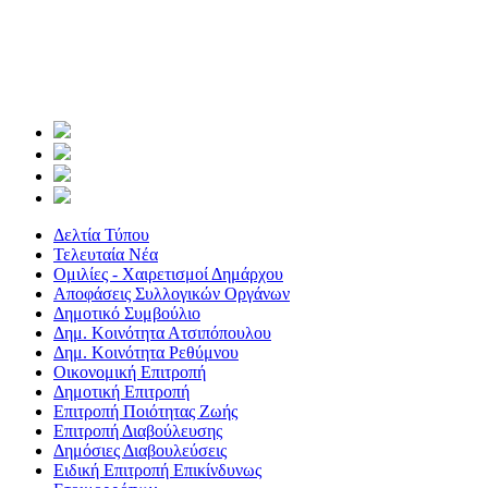
Δελτία Τύπου
Τελευταία Νέα
Ομιλίες - Χαιρετισμοί Δημάρχου
Αποφάσεις Συλλογικών Οργάνων
Δημοτικό Συμβούλιο
Δημ. Κοινότητα Ατσιπόπουλου
Δημ. Κοινότητα Ρεθύμνου
Οικονομική Επιτροπή
Δημοτική Επιτροπή
Επιτροπή Ποιότητας Ζωής
Επιτροπή Διαβούλευσης
Δημόσιες Διαβουλεύσεις
Ειδική Επιτροπή Επικίνδυνως