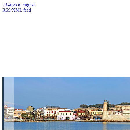
ελληνικά
english
RSS/XML feed