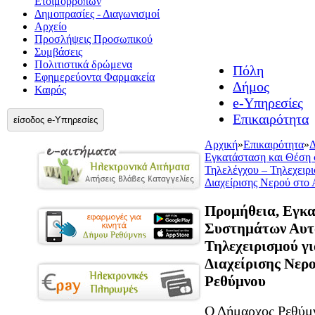
Ετοιμορρόπων
Δημοπρασίες - Διαγωνισμοί
Αρχείο
Προσλήψεις Προσωπικού
Συμβάσεις
Πολιτιστικά δρώμενα
Πόλη
Εφημερεύοντα Φαρμακεία
Δήμος
Καιρός
e-Υπηρεσίες
Επικαιρότητα
είσοδος e-Υπηρεσίες
Αρχική
»
Επικαιρότητα
»
Δ
Εγκατάσταση και Θέση 
Τηλελέγχου – Τηλεχειρι
Διαχείρισης Νερού στο 
Προμήθεια, Εγκα
Συστημάτων Αυτο
Τηλεχειρισμού γι
Διαχείρισης Νερο
Ρεθύμνου
Ο Δήμαρχος Ρεθύμν