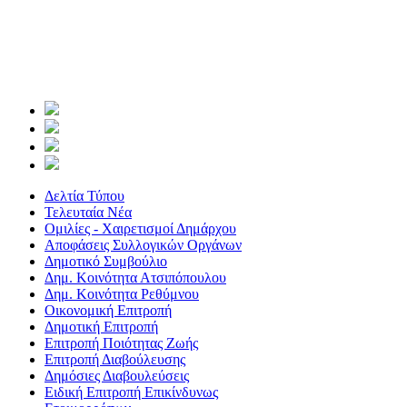
Δελτία Τύπου
Τελευταία Νέα
Ομιλίες - Χαιρετισμοί Δημάρχου
Αποφάσεις Συλλογικών Οργάνων
Δημοτικό Συμβούλιο
Δημ. Κοινότητα Ατσιπόπουλου
Δημ. Κοινότητα Ρεθύμνου
Οικονομική Επιτροπή
Δημοτική Επιτροπή
Επιτροπή Ποιότητας Ζωής
Επιτροπή Διαβούλευσης
Δημόσιες Διαβουλεύσεις
Ειδική Επιτροπή Επικίνδυνως