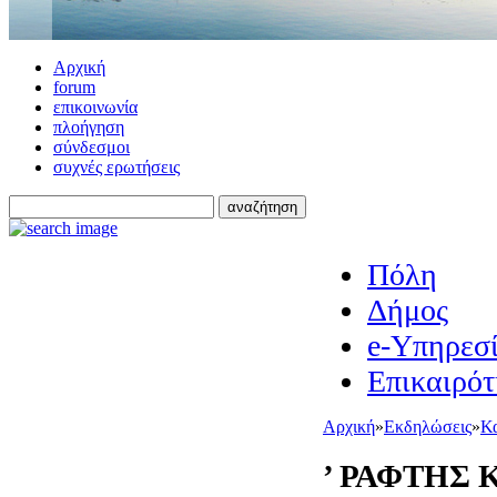
Αρχική
forum
επικοινωνία
πλοήγηση
σύνδεσμοι
συχνές ερωτήσεις
Πόλη
Δήμος
e-Υπηρεσί
Επικαιρότ
Αρχική
»
Εκδηλώσεις
»
Κα
’ ΡΑΦΤΗΣ 