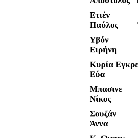
Απόστολος 
Ετιέ
Παύλος Τ
Υβόν –
Ειρήνη Γ
Κυρία Εγ
Εύα Βα
Μπασιν
Νίκος Ζ
Σουζ
Άννα Δα