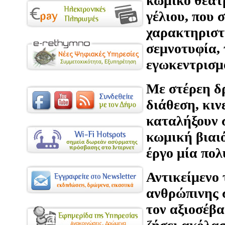
κωμικό θέατρ
γέλιου, που 
χαρακτηριστι
σεμνοτυφία, 
εγωκεντρισμ
Με στέρεη δ
διάθεση, κιν
καταλήξουν 
κωμική βιαι
έργο μία πο
Αντικείμενο
ανθρώπινης 
τον αξιοσέβα