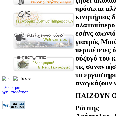
ζήσει ακόλασ
πρόσωπα αλλά
κινητήριος δ
αλατοπίπερο 
εσάνς αιωνι
γιατρός Μουλ
περιπέτειες 
σύζυγό του κ
τις συναντήσ
το εργαστήρι
αναγκάζουν ν
υλοποίηση
χρηματοδότηση
ΠΑΙΖΟΥΝ 
Ράφτης