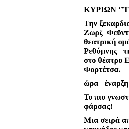
‘’
ΚΥΡΙΩΝ ‘’
Την ξεκαρδι
Ζωρζ Φεϋντω
θεατρική ομ
Ρεθύμνης τ
στο θέατρο 
Φο
ώρα έναρξης
Το πιο γνωστ
φάρσας!
Μια σειρά απ