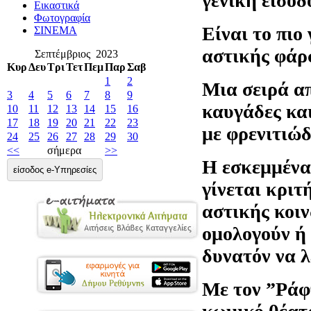
γενική είσο
Εικαστικά
Φωτογραφία
Είναι το πιο
ΣΙΝΕΜΑ
αστικής φάρ
Σεπτέμβριος 2023
Κυρ
Δευ
Τρι
Τετ
Πεμ
Παρ
Σαβ
1
2
Μια σειρά απ
3
4
5
6
7
8
9
καυγάδες και
10
11
12
13
14
15
16
17
18
19
20
21
22
23
με φρενιτιώ
24
25
26
27
28
29
30
<<
σήμερα
>>
Η εσκεμμένα
είσοδος e-Υπηρεσίες
γίνεται κριτ
αστικής κοιν
ομολογούν ή
δυνατόν να λ
Με τον ”Ράφ