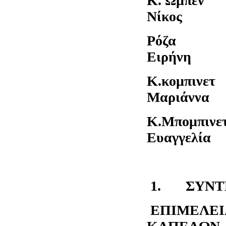
Κ. Ωμπε
Νίκος Δα
Ρόζα 
Ειρήνη Σ
Κ.κομπι
Μαριάννα 
Κ.Μπομπ
Ευαγγελία 
1.
ΣΥΝΤ
ΕΠΙΜΕΛΕΙ