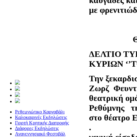
καυγάδες και
με φρενιτιώ
ΔΕΛΤΙΟ ΤΥ
ΚΥΡΙΩΝ ‘’
Την ξεκαρδι
Ζωρζ Φευντω
θεατρική ομ
Ρεθύμνης τ
Ρεθεμνιώτικο Καρναβάλι
στο θέατρο 
Καλοκαιρινές Εκδηλώσεις
Γιορτή Κρητικής Διατροφής
. ώρ
Διάφορες Εκδηλώσεις
Αναγεννησιακό Φεστιβάλ