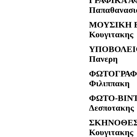
ΓΡΑΦΙ
Παπαθανασι
ΜΟΥΣΙΚ
Κουγιτακης
ΥΠΟ
Πανερη
ΦΩΤΟ
Φιλιππακη
ΦΩΤΟ-
Δεσποτακης
ΣΚΗΝΟ
Κουγιτακ