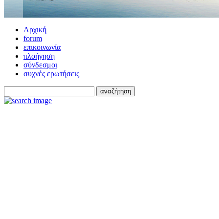
Αρχική
forum
επικοινωνία
πλοήγηση
σύνδεσμοι
συχνές ερωτήσεις