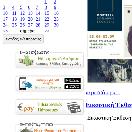
1
2
3
4
5
6
7
8
9
10
11
12
13
14
15
16
17
18
19
20
21
22
23
24
25
26
27
28
29
30
<<
σήμερα
>>
είσοδος e-Υπηρεσίες
περισσότερα...
Εικαστική Έκθεσ
Εικαστική Έκθεση 