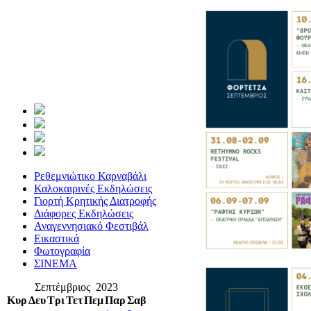
Ρεθεμνιώτικο Καρναβάλι
Καλοκαιρινές Εκδηλώσεις
Γιορτή Κρητικής Διατροφής
Διάφορες Εκδηλώσεις
Αναγεννησιακό Φεστιβάλ
Εικαστικά
Φωτογραφία
ΣΙΝΕΜΑ
Σεπτέμβριος 2023
Κυρ
Δευ
Τρι
Τετ
Πεμ
Παρ
Σαβ