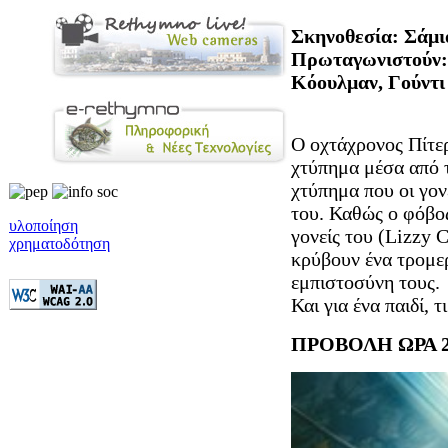
Σκηνοθεσία: Σάμι
Πρωταγωνιστούν: 
Κόουλμαν, Γούντι
Ο οχτάχρονος Πίτερ
χτύπημα μέσα από τ
χτύπημα που οι γονε
του. Καθώς ο φόβος 
υλοποίηση
γονείς του (Lizzy 
χρηματοδότηση
κρύβουν ένα τρομερ
εμπιστοσύνη τους.
Και για ένα παιδί, 
ΠΡΟΒΟΛΗ ΩΡΑ 2