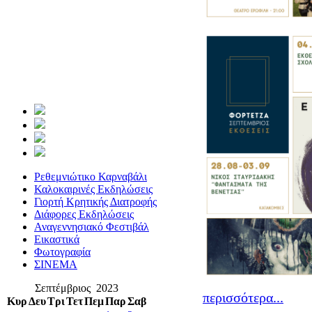
Ρεθεμνιώτικο Καρναβάλι
Καλοκαιρινές Εκδηλώσεις
Γιορτή Κρητικής Διατροφής
Διάφορες Εκδηλώσεις
Αναγεννησιακό Φεστιβάλ
Εικαστικά
Φωτογραφία
ΣΙΝΕΜΑ
Σεπτέμβριος 2023
περισσότερα...
Κυρ
Δευ
Τρι
Τετ
Πεμ
Παρ
Σαβ