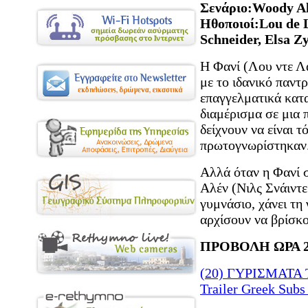
Σενάριο:Woody Al
Ηθοποιοί:Lou de L
Schneider, Elsa Zy
Η Φανί (Λου ντε Λ
με το ιδανικό παντρ
επαγγελματικά κατ
διαμέρισμα σε μια 
δείχνουν να είναι 
πρωτογνωρίστηκαν
Αλλά όταν η Φανί σ
Αλέν (Νιλς Σνάιντε
γυμνάσιο, χάνει τη
αρχίσουν να βρίσκο
ΠΡΟΒΟΛΗ ΩΡΑ 2
(20) ΓΥΡΙΣΜΑΤΑ
Trailer Greek Subs