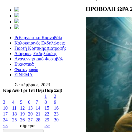
ΠΡΟΒΟΛΗ ΩΡΑ 2
Ρεθεμνιώτικο Καρναβάλι
Καλοκαιρινές Εκδηλώσεις
Γιορτή Κρητικής Διατροφής
Διάφορες Εκδηλώσεις
Αναγεννησιακό Φεστιβάλ
Εικαστικά
Φωτογραφία
ΣΙΝΕΜΑ
Σεπτέμβριος 2023
Κυρ
Δευ
Τρι
Τετ
Πεμ
Παρ
Σαβ
1
2
3
4
5
6
7
8
9
10
11
12
13
14
15
16
17
18
19
20
21
22
23
24
25
26
27
28
29
30
<<
σήμερα
>>