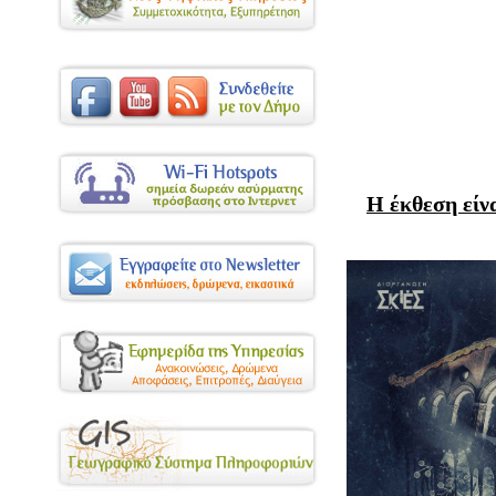
H
έκθεση είν