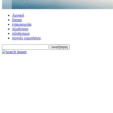
Αρχική
forum
επικοινωνία
πλοήγηση
σύνδεσμοι
συχνές ερωτήσεις