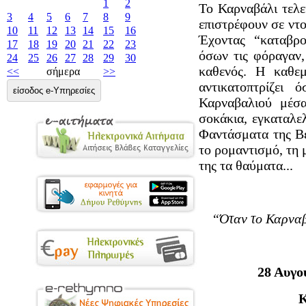
1
2
Το Καρναβάλι τελει
3
4
5
6
7
8
9
επιστρέφουν σε ντο
10
11
12
13
14
15
16
Έχοντας “καταβρο
17
18
19
20
21
22
23
όσων τις φόραγαν
24
25
26
27
28
29
30
καθενός. Η καθεμ
<<
σήμερα
>>
αντικατοπτρίζει 
είσοδος e-Υπηρεσίες
Καρναβαλιού μέσα
σοκάκια, εγκαταλελ
Φαντάσματα της Βε
το ρομαντισμό, τη 
της τα θαύματα...
“Όταν το Καρναβά
28 Αυγο
Κ