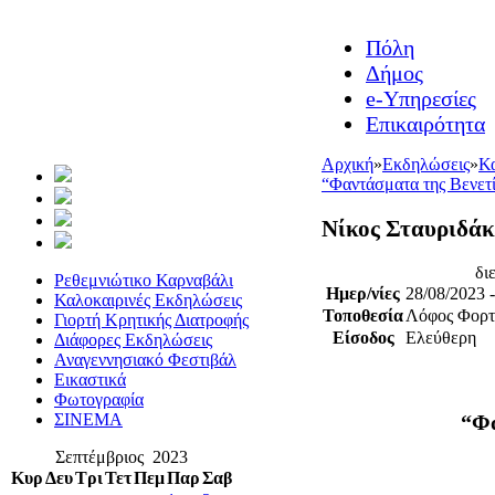
Πόλη
Δήμος
e-Υπηρεσίες
Επικαιρότητα
Αρχική
»
Εκδηλώσεις
»
Κα
“Φαντάσματα της Βενετ
Νίκος Σταυριδάκ
δι
Ρεθεμνιώτικο Καρναβάλι
Ημερ/νίες
28/08/2023 
Καλοκαιρινές Εκδηλώσεις
Τοποθεσία
Λόφος Φορτέ
Γιορτή Κρητικής Διατροφής
Είσοδος
Ελεύθερη
Διάφορες Εκδηλώσεις
Αναγεννησιακό Φεστιβάλ
Εικαστικά
Φωτογραφία
ΣΙΝΕΜΑ
“Φα
Σεπτέμβριος 2023
Κυρ
Δευ
Τρι
Τετ
Πεμ
Παρ
Σαβ