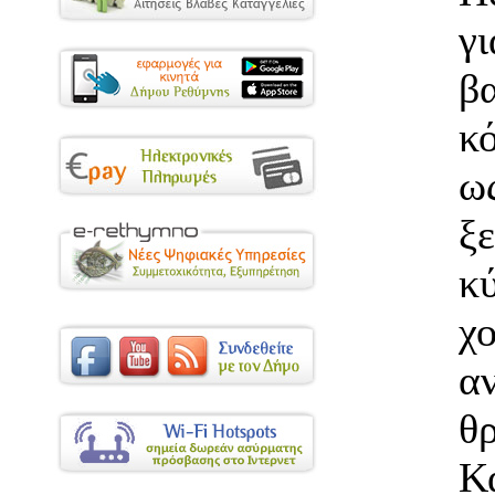
γ
β
κ
ω
ξ
κ
χ
α
θ
Κ