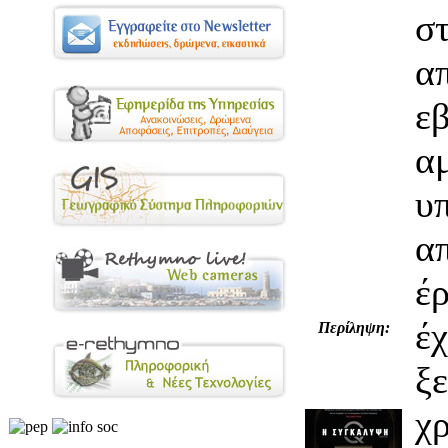
σ
α
ε
α
υ
α
έ
έ
Περίληψη:
ξ
χ