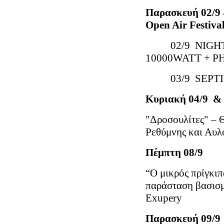
Παρασκευή
02/9
Open Air Festiva
02/9 NIGHTFA
10000WATT + P
03/9 SEPTICF
Κυριακή
04/9 &
"Δροσουλίτες" – 
Ρεθύμνης και Αυ
Πέμπτη 0
“Ο μικρός πρίγκιπ
παράσταση βασισμέ
Exupery
Παρασκευή