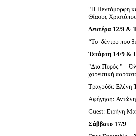
"Η Πεντάμορφη κα
Θίασος Χριστόπο
Δευτέρα 12/9 & Τ
“Το δέντρο που θ
Τετάρτη 14/9 &
"Διά Πυρός " – Ό
χορευτική παράστ
Τραγούδι: Ελένη 
Αφήγηση: Αντώνη
Guest: Ειρήνη Μ
Σάββατο 17/