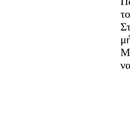
Π
το
Σ
μ
Μ
να