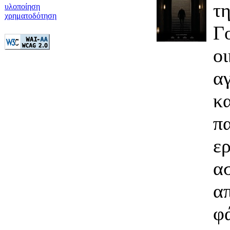
τ
υλοποίηση
χρηματοδότηση
Γ
ο
α
κ
π
ε
α
α
φ