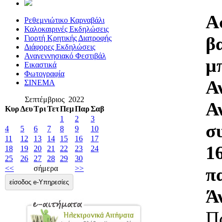
Α
Ρεθεμνιώτικο Καρναβάλι
Καλοκαιρινές Εκδηλώσεις
β
Γιορτή Κρητικής Διατροφής
Διάφορες Εκδηλώσεις
Αναγεννησιακό Φεστιβάλ
μ
Εικαστικά
Φωτογραφία
Α
ΣΙΝΕΜΑ
Σεπτέμβριος 2022
Α
Κυρ
Δευ
Τρι
Τετ
Πεμ
Παρ
Σαβ
1
2
3
σ
4
5
6
7
8
9
10
11
12
13
14
15
16
17
1
18
19
20
21
22
23
24
25
26
27
28
29
30
π
<<
σήμερα
>>
είσοδος e-Υπηρεσίες
Ά
Π