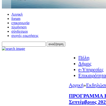
Αρχική
forum
επικοινωνία
πλοήγηση
σύνδεσμοι
συχνές ερωτήσεις
Πόλη
Δήμος
e-Υπηρεσίες
Επικαιρότητα
Αρχική
»
Εκδηλώσε
ΠΡΟΓΡΑΜΜΑ 
Σεπτέμβριος 202