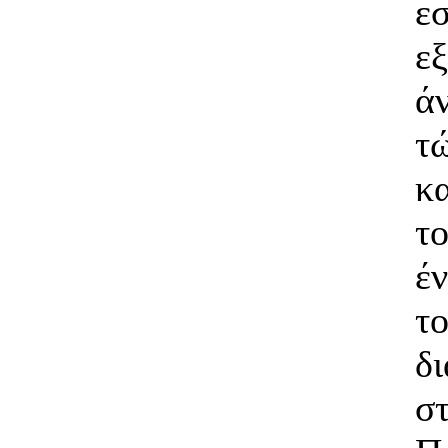
ε
ε
ά
τ
κ
τ
έ
τ
δ
σ