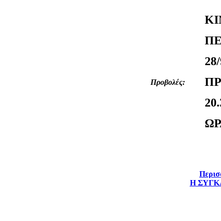
ΚΙ
Π
28/
Π
Προβολές:
20
ΩΡ
Περισσ
Η ΣΥΓΚΑΛ