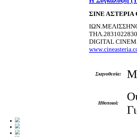
Η Συγκάλυψη (T
ΣΙΝΕ ΑΣΤΕΡΙΑ
ΙΩΝ.ΜΕΛΙΣΣΗΝ
ΤΗΛ.283102283
DIGITAL CINE
www.cineasteria.
Μ
Σκηνοθεσία:
Ο
Ηθοποιοί:
Γ