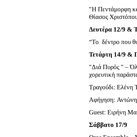
"Η Πεντάμορφη κα
Θίασος Χριστόπο
Δευτέρα 12/9 & Τ
“Το δέντρο που θ
Τετάρτη 14/9 &
"Διά Πυρός " – Ό
χορευτική παράστ
Τραγούδι: Ελένη 
Αφήγηση: Αντώνη
Guest: Ειρήνη Μ
Σάββατο 17/