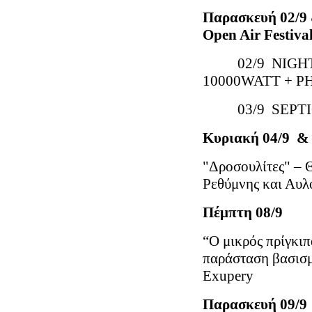
Παρασκευή
02/9
Open Air Festiva
02/9 NIGHTFA
10000WATT + P
03/9 SEPTICF
Κυριακή
04/9 &
"Δροσουλίτες" – 
Ρεθύμνης και Αυ
Πέμπτη 0
“Ο μικρός πρίγκιπ
παράσταση βασισμέ
Exupery
Παρασκευή