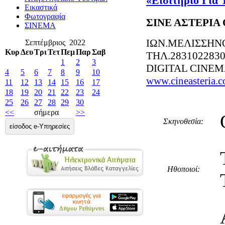
«Εισιτήριο Για 
Εικαστικά
Φωτογραφία
ΣΙΝΕ ΑΣΤΕΡΙΑ
ΣΙΝΕΜΑ
ΙΩΝ.ΜΕΛΙΣΣΗΝ
Σεπτέμβριος 2022
Κυρ
Δευ
Τρι
Τετ
Πεμ
Παρ
Σαβ
ΤΗΛ.283102283
1
2
3
DIGITAL CINE
4
5
6
7
8
9
10
www.cineasteria.
11
12
13
14
15
16
17
18
19
20
21
22
23
24
25
26
27
28
29
30
<<
σήμερα
>>
Σκηνοθεσία:
είσοδος e-Υπηρεσίες
Ηθοποιοί: