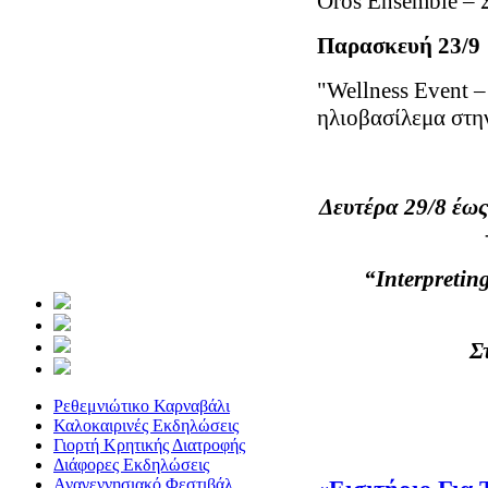
Oros Ensemble – 
Παρασκευή 2
"Wellness Event –
ηλιοβασίλεμα στην
Δευτέρα 29/8 έω
“Interpretin
Σ
Ρεθεμνιώτικο Καρναβάλι
Καλοκαιρινές Εκδηλώσεις
Γιορτή Κρητικής Διατροφής
Διάφορες Εκδηλώσεις
Αναγεννησιακό Φεστιβάλ