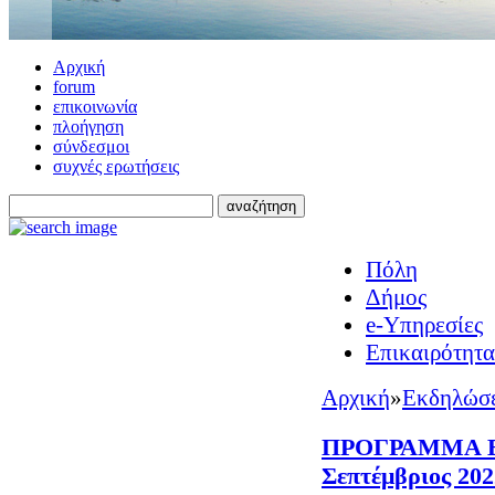
Αρχική
forum
επικοινωνία
πλοήγηση
σύνδεσμοι
συχνές ερωτήσεις
Πόλη
Δήμος
e-Υπηρεσίες
Επικαιρότητα
Αρχική
»
Εκδηλώσε
ΠΡΟΓΡΑΜΜΑ 
Σεπτέμβριος 202