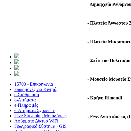
- Δημαρχείο Ρεθύμνο
- Πλατεία Άγνωστου 
- Πλατεία Μικρασια
- Σπίτι του Πολιτισμο
- Μουσείο Μουσείο Σ
15700 - Επικοινωνία
Εφαρμογές για Κινητά
e-Στάθμευση
- Kρήνη Rimondi
e-Αιτήματα
e-Πληρωμές
e-Αιτήματα Σχολείων
Live Streaming Μεταδόσεις
- Εθν. Αντιστάσεως (
Ασύρματο Δίκτυο WiFi
Γεωγραφικό Σύστημα - GIS