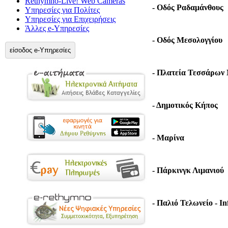
Rethymno-Live! Web Cameras
- Οδός Ραδαμάνθους
Υπηρεσίες για Πολίτες
Υπηρεσίες για Επιχειρήσεις
Άλλες e-Υπηρεσίες
- Οδός Μεσολογγίου
είσοδος e-Υπηρεσίες
- Πλατεία Τεσσάρων
- Δημοτικός Κήπος
- Μαρίνα
- Πάρκινγκ Λιμανιού
- Παλιό Τελωνείο - In