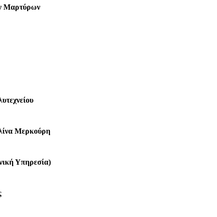
ων Μαρτύρων
υτεχνείου
ελίνα Μερκούρη
χνική Υπηρεσία)
ς