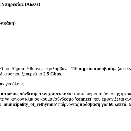
ς Υπηρεσίας (Άδελε)
ρακάκη)
Fi του Δήμου Ρεθύμνης περιλαμβάνει
110 σημεία πρόσβασης (access
 δίκτυο που ξεπερνά τo
2.5 Gbps
.
άν
για όλους.
 ο τρόπος σύνδεσης των χρηστών
για τον περιορισμό άσκοπης ή κα
ίτε να κάνουν κλικ σε κουμπί/σύνδεσμο
'connect'
που εμφανίζεται αυ
υο
'municipality_of_rethymno'
παίρνοντας
πρόσβαση για 60 λεπτά.
Μ