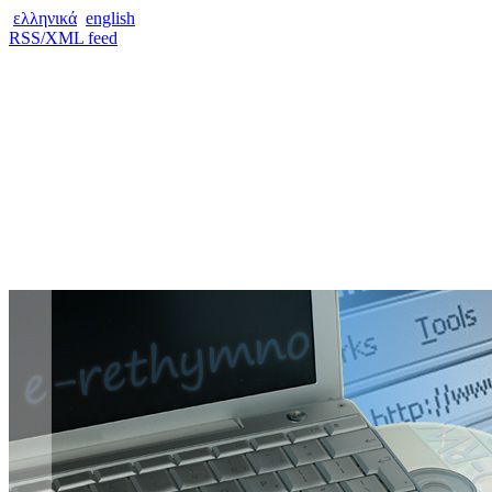
ελληνικά
english
RSS/XML feed