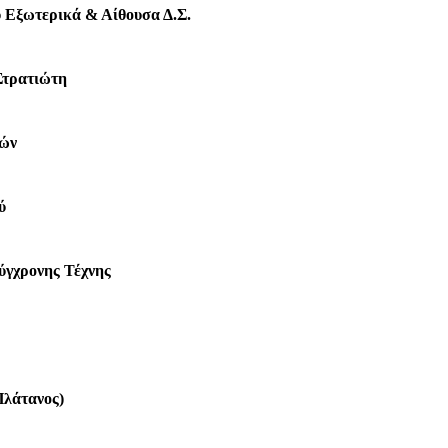
υ Εξωτερικά & Αίθουσα Δ.Σ.
Στρατιώτη
τών
ύ
ύγχρονης Τέχνης
Πλάτανος)