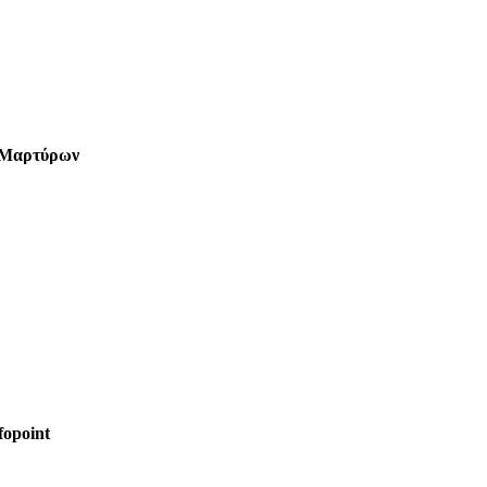
 Μαρτύρων
fopoint