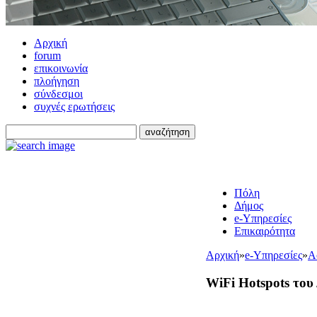
Αρχική
forum
επικοινωνία
πλοήγηση
σύνδεσμοι
συχνές ερωτήσεις
Πόλη
Δήμος
e-Υπηρεσίες
Επικαιρότητα
Αρχική
»
e-Υπηρεσίες
»
Α
WiFi Hotspots του