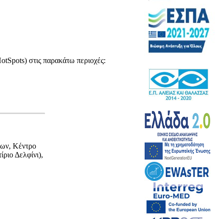
otSpots) στις παρακάτω περιοχές:
δων, Κέντρο
ριο Δελφίνι),