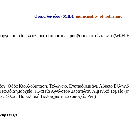
Όνομα δικτύου (SSID):
municipality_of_rethymno
υργεί σημεία ελεύθερης ασύρματης πρόσβασης στο Ιντερνετ (Wi-Fi H
έον, Οδός Κιουλούμπαση, Τελωνείο, Ενετικό Λιμάνι, Λύκειο Ελληνί
λιό Δημαρχείο, Πλατεία Αγνώστου Στρατιώτη, Λιμενικό Ταμείο (κτί
νιζέλου, Παραλιακή-Βελουχιώτη-Ξενοδοχείο Perl)
Φορτέτζα