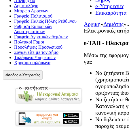
Ληξιαρχείο
e-Υπηρεσίες
Δημοτολόγιο
Μητρώο Αρρένων
Επικαιρότητα
Γραφείο Πολιτισμού
Γραφείο Παλιάς Πόλης Ρεθύμνου
Αρχική
»
Δημότης
»
.
Ρύθμιση Εμπορικών
Ηλεκτρονικές αιτήσ
Δραστηριοτήτων
Γραφείο Αγροτικών θεμάτων
e-ΤΑΠ - Ηλεκτρον
Πολιτικοί Γάμοι
Προσλήψεις Προσωπικού
Συνδεθείτε με τον Δήμο
Μέσω της εφαρμογή
Τηλέφωνα Υπηρεσιών
για:
Χρήσιμα τηλέφωνα
Να ζητήσετε 
είσοδος e-Υπηρεσίες
(χρησιμοποιεί
αγοραπωλησία 
οριζόντιας ιδι
Να ζητήσετε 
Καταναλωτή γι
κανονική παρο
Να δηλώσετε ή
παροχές ρεύμα