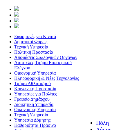
Εφαρμογές για Κινητά
Δημοτικοί Φορείς
Τεχνική Υπηρεσία
Πολιτική Προστασία
Αποφάσεις Συλλογικών Οργάνων
Αυτοτελές Τμήμα Εσωτερικού
Ελέγχου
Οικονομική Υπηρεσία
Πληροφορική & Νέες Τεχνολογίες
Τμήμα Αθλητισμού
Κοινωνική Προστασία
Υπηρεσίες για Πολίτες
Γραφείο Δημάρχου
Διοικητική Υπηρεσία
Οικονομική Υπηρεσία
Τεχνική Υπηρεσία
Υπηρεσία Δόμησης
Πόλη
Καθαριότητα-Πράσινο
Δήμος