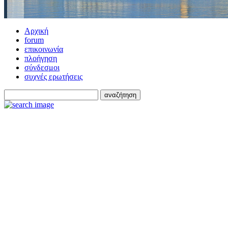
Αρχική
forum
επικοινωνία
πλοήγηση
σύνδεσμοι
συχνές ερωτήσεις