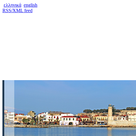
ελληνικά
english
RSS/XML feed