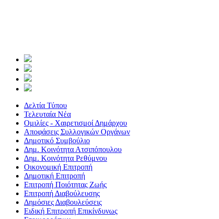
Δελτία Τύπου
Τελευταία Νέα
Ομιλίες - Χαιρετισμοί Δημάρχου
Αποφάσεις Συλλογικών Οργάνων
Δημοτικό Συμβούλιο
Δημ. Κοινότητα Ατσιπόπουλου
Δημ. Κοινότητα Ρεθύμνου
Οικονομική Επιτροπή
Δημοτική Επιτροπή
Επιτροπή Ποιότητας Ζωής
Επιτροπή Διαβούλευσης
Δημόσιες Διαβουλεύσεις
Ειδική Επιτροπή Επικίνδυνως