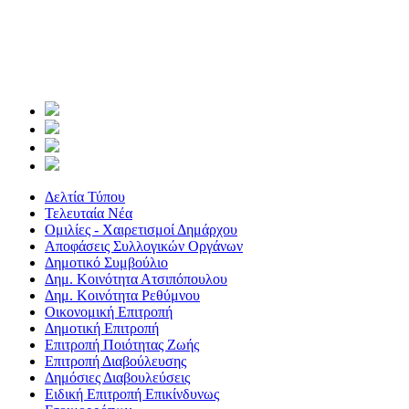
Δελτία Τύπου
Τελευταία Νέα
Ομιλίες - Χαιρετισμοί Δημάρχου
Αποφάσεις Συλλογικών Οργάνων
Δημοτικό Συμβούλιο
Δημ. Κοινότητα Ατσιπόπουλου
Δημ. Κοινότητα Ρεθύμνου
Οικονομική Επιτροπή
Δημοτική Επιτροπή
Επιτροπή Ποιότητας Ζωής
Επιτροπή Διαβούλευσης
Δημόσιες Διαβουλεύσεις
Ειδική Επιτροπή Επικίνδυνως