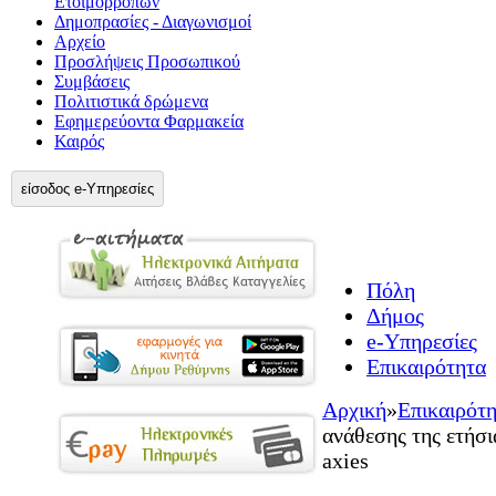
Ετοιμορρόπων
Δημοπρασίες - Διαγωνισμοί
Αρχείο
Προσλήψεις Προσωπικού
Συμβάσεις
Πολιτιστικά δρώμενα
Εφημερεύοντα Φαρμακεία
Καιρός
είσοδος e-Υπηρεσίες
Πόλη
Δήμος
e-Υπηρεσίες
Επικαιρότητα
Αρχική
»
Επικαιρότ
ανάθεσης της ετήσι
axies