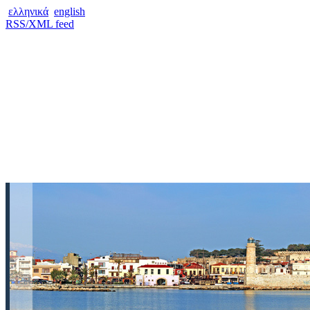
ελληνικά
english
RSS/XML feed