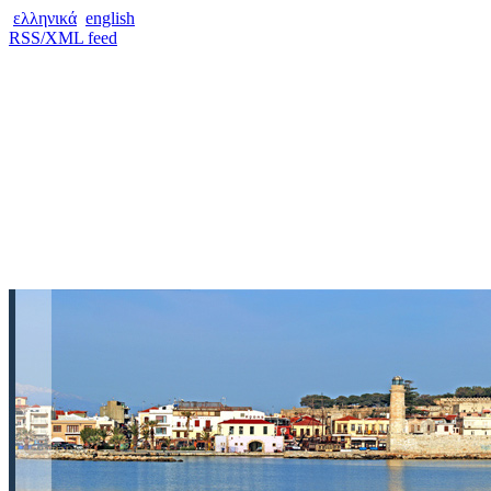
ελληνικά
english
RSS/XML feed