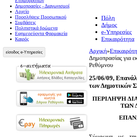
Ετοιμορρόπων
Δημοπρασίες - Διαγωνισμοί
Αρχείο
Προσλήψεις Προσωπικού
Πόλη
Συμβάσεις
Δήμος
Πολιτιστικά δρώμενα
e-Υπηρεσίες
Εφημερεύοντα Φαρμακεία
Επικαιρότητα
Καιρός
Αρχική
»
Επικαιρότ
είσοδος e-Υπηρεσίες
Δημοπρασίας για ε
Ρεθύμνου
25/06/09, Επανά
των Δημοτικών Σ
ΠΕΡΙΛΗΨΗ ΔΙ
ΤΩΝ 
ΕΠΑΝ
Σύμφωνα με την