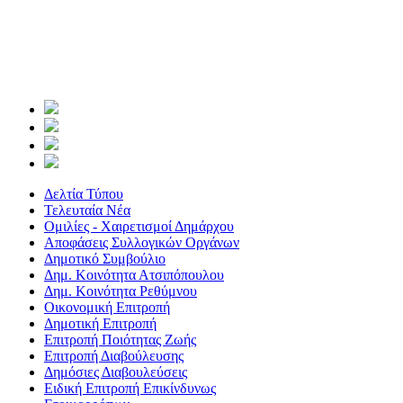
Δελτία Τύπου
Τελευταία Νέα
Ομιλίες - Χαιρετισμοί Δημάρχου
Αποφάσεις Συλλογικών Οργάνων
Δημοτικό Συμβούλιο
Δημ. Κοινότητα Ατσιπόπουλου
Δημ. Κοινότητα Ρεθύμνου
Οικονομική Επιτροπή
Δημοτική Επιτροπή
Επιτροπή Ποιότητας Ζωής
Επιτροπή Διαβούλευσης
Δημόσιες Διαβουλεύσεις
Ειδική Επιτροπή Επικίνδυνως