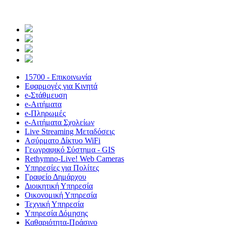
15700 - Επικοινωνία
Εφαρμογές για Κινητά
e-Στάθμευση
e-Αιτήματα
e-Πληρωμές
e-Αιτήματα Σχολείων
Live Streaming Μεταδόσεις
Ασύρματο Δίκτυο WiFi
Γεωγραφικό Σύστημα - GIS
Rethymno-Live! Web Cameras
Υπηρεσίες για Πολίτες
Γραφείο Δημάρχου
Διοικητική Υπηρεσία
Οικονομική Υπηρεσία
Τεχνική Υπηρεσία
Υπηρεσία Δόμησης
Καθαριότητα-Πράσινο