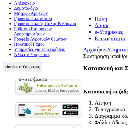
Ληξιαρχείο
Δημοτολόγιο
Μητρώο Αρρένων
Πόλη
Γραφείο Πολιτισμού
Γραφείο Παλιάς Πόλης Ρεθύμνου
Δήμος
Ρύθμιση Εμπορικών
e-Υπηρεσίες
Δραστηριοτήτων
Επικαιρότητα
Γραφείο Αγροτικών θεμάτων
Πολιτικοί Γάμοι
Αρχική
»
e-Υπηρεσί
Υπηρεσίες για Επιχειρήσεις
Άλλες e-Υπηρεσίες
Συντήρηση υπαίθρ
είσοδος e-Υπηρεσίες
Κατασκευή και 
Κατασκευή πεζοδ
Αίτηση
Τοπογραφικό
Διάγραμμα κά
Φύλλο Άδειας