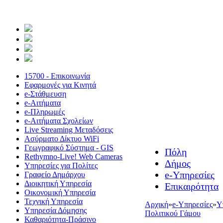
15700 - Επικοινωνία
Εφαρμογές για Κινητά
e-Στάθμευση
e-Αιτήματα
e-Πληρωμές
e-Αιτήματα Σχολείων
Live Streaming Μεταδόσεις
Ασύρματο Δίκτυο WiFi
Γεωγραφικό Σύστημα - GIS
Πόλη
Rethymno-Live! Web Cameras
Δήμος
Υπηρεσίες για Πολίτες
e-Υπηρεσίες
Γραφείο Δημάρχου
Διοικητική Υπηρεσία
Επικαιρότητα
Οικονομική Υπηρεσία
Τεχνική Υπηρεσία
Αρχική
»
e-Υπηρεσίες
»
Υ
Υπηρεσία Δόμησης
Πολιτικού Γάμου
Καθαριότητα-Πράσινο