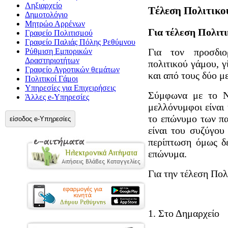
Ληξιαρχείο
Tέλεση Πολιτικο
Δημοτολόγιο
Μητρώο Αρρένων
Για τέλεση Πολιτ
Γραφείο Πολιτισμού
Γραφείο Παλιάς Πόλης Ρεθύμνου
Για τον προσδιο
Ρύθμιση Εμπορικών
Δραστηριοτήτων
πολιτικού γάμου, γ
Γραφείο Αγροτικών θεμάτων
και από τους δύο 
Πολιτικοί Γάμοι
Υπηρεσίες για Επιχειρήσεις
Σύμφωνα με το Ν
Άλλες e-Υπηρεσίες
μελλόνυμφοι είναι
το επώνυμο των πα
είσοδος e-Υπηρεσίες
είναι του συζύγου
περίπτωση όμως δ
επώνυμα.
Για την τέλεση Πολ
1. Στο Δημαρχείο