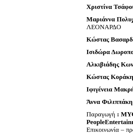
Χριστίνα Τσάφο
Μαριάννα Πολυ
ΛΕΟΝΑΡΔΟ
Κώστας Βασαρδ
Ισιδώρα Δωροπ
Αλκιβιάδης Κων
Κώστας Κοράκη
Ιφιγένεια Μακρ
Άννα 
Παραγωγή
: ΜΥ
PeopleEntertai
Επικοινωνία – π