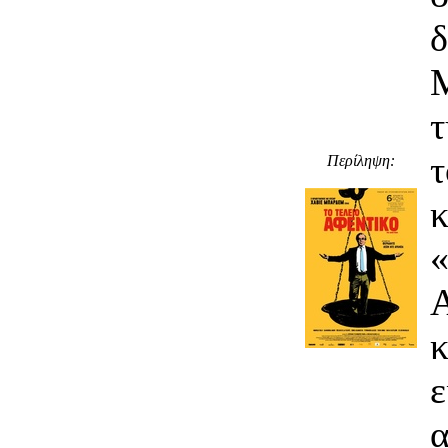
δ
τ
τ
Περίληψη:
«