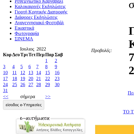
σ
Ρεθεμνιώτικο Καρναβάλι
Καλοκαιρινές Εκδηλώσεις
Γιορτή Κρητικής Διατροφής
Διάφορες Εκδηλώσεις
Αναγεννησιακό Φεστιβάλ
Εικαστικά
Φωτογραφία
ΣΙΝΕΜΑ
Ιουλιος 2022
Προβολές:
Κυρ
Δευ
Τρι
Τετ
Πεμ
Παρ
Σαβ
1
2
3
4
5
6
7
8
9
2
10
11
12
13
14
15
16
17
18
19
20
21
22
23
24
25
26
27
28
29
30
31
Περ
<<
σήμερα
>>
είσοδος e-Υπηρεσίες
ΤΟ Τ