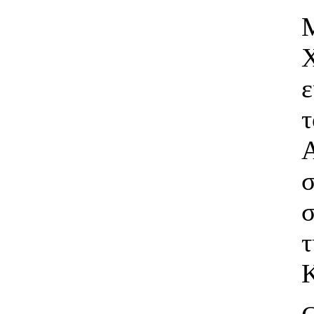
ε
σ
τ