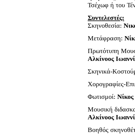
Τσέχωφ ή του Τέν
Συντελεστές:
Σκηνοθεσία:
Νικ
Μετάφραση:
Νίκ
Πρωτότυπη Μουσ
Αλκίνοος Ιωανν
Σκηνικά-Κοστού
Χορογραφίες-Επι
Φωτισμοί:
Νίκος
Μουσική διδασκα
Αλκίνοος Ιωανν
Βοηθός σκηνοθέ