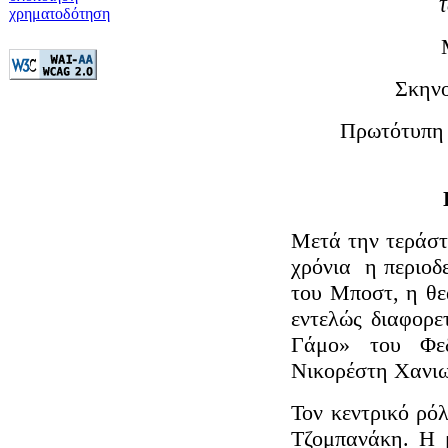
χρηματοδότηση
Σκηνο
Πρωτότυπη 
Μετά την τεράστ
χρόνια η περιοδ
του Μποστ, η θ
εντελώς διαφορε
Γάμο» του Φεδ
Νικορέστη Χανιω
Τον κεντρικό ρό
Τζομπανάκη. Η 