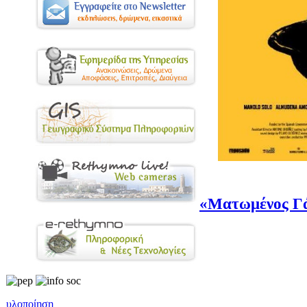
«Ματωμένος Γά
υλοποίηση