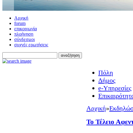
Αρχική
forum
επικοινωνία
πλοήγηση
σύνδεσμοι
συχνές ερωτήσεις
Πόλη
Δήμος
e-Υπηρεσίες
Επικαιρότητ
Αρχική
»
Εκδηλώσ
Το Τέλειο Αφεν