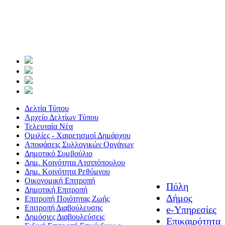
Δελτία Τύπου
Αρχείο Δελτίων Τύπου
Τελευταία Νέα
Ομιλίες - Χαιρετισμοί Δημάρχου
Αποφάσεις Συλλογικών Οργάνων
Δημοτικό Συμβούλιο
Δημ. Κοινότητα Ατσιπόπουλου
Δημ. Κοινότητα Ρεθύμνου
Οικονομική Επιτροπή
Πόλη
Δημοτική Επιτροπή
Δήμος
Επιτροπή Ποιότητας Ζωής
Επιτροπή Διαβούλευσης
e-Υπηρεσίες
Δημόσιες Διαβουλεύσεις
Επικαιρότητα