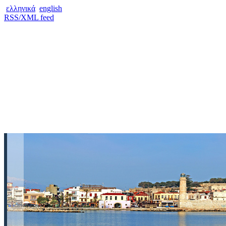
ελληνικά
english
RSS/XML feed