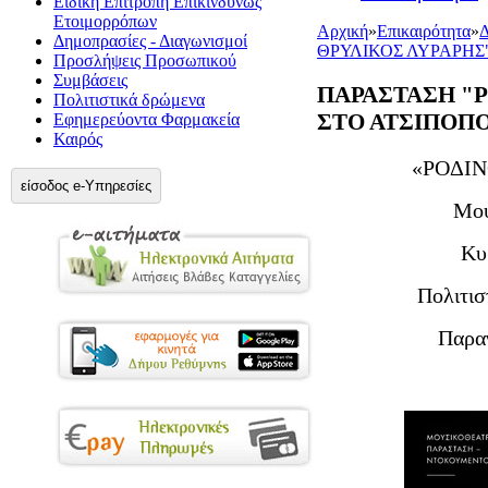
Ειδική Επιτροπή Επικίνδυνως
Ετοιμορρόπων
Αρχική
»
Επικαιρότητα
»
Δ
Δημοπρασίες - Διαγωνισμοί
ΘΡΥΛΙΚΟΣ ΛΥΡΑΡΗΣ" 
Προσλήψεις Προσωπικού
Συμβάσεις
ΠΑΡΑΣΤΑΣΗ "Ρ
Πολιτιστικά δρώμενα
ΣΤΟ ΑΤΣΙΠΟΠΟΥ
Εφημερεύοντα Φαρμακεία
Καιρός
«ΡΟΔΙΝ
είσοδος e-Υπηρεσίες
Μου
Κυ
Πολιτισ
Παρα