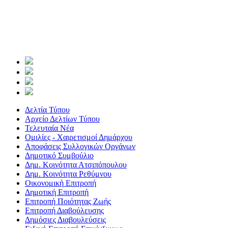
Δελτία Τύπου
Αρχείο Δελτίων Τύπου
Τελευταία Νέα
Ομιλίες - Χαιρετισμοί Δημάρχου
Αποφάσεις Συλλογικών Οργάνων
Δημοτικό Συμβούλιο
Δημ. Κοινότητα Ατσιπόπουλου
Δημ. Κοινότητα Ρεθύμνου
Οικονομική Επιτροπή
Δημοτική Επιτροπή
Επιτροπή Ποιότητας Ζωής
Επιτροπή Διαβούλευσης
Δημόσιες Διαβουλεύσεις