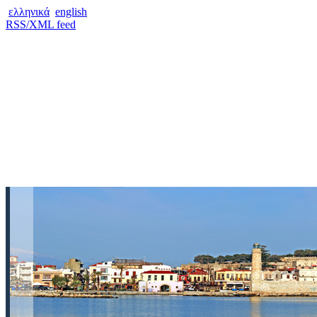
ελληνικά
english
RSS/XML feed