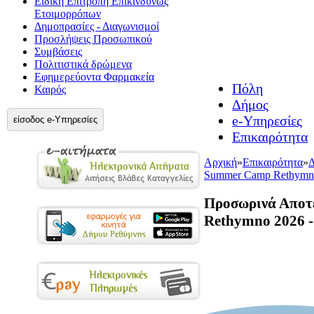
Ειδική Επιτροπή Επικίνδυνως
Ετοιμορρόπων
Δημοπρασίες - Διαγωνισμοί
Προσλήψεις Προσωπικού
Συμβάσεις
Πολιτιστικά δρώμενα
Εφημερεύοντα Φαρμακεία
Πόλη
Καιρός
Δήμος
e-Υπηρεσίες
είσοδος e-Υπηρεσίες
Επικαιρότητα
Αρχική
»
Επικαιρότητα
»
Δ
Summer Camp Rethymno
Προσωρινά Αποτ
Rethymno 2026 -