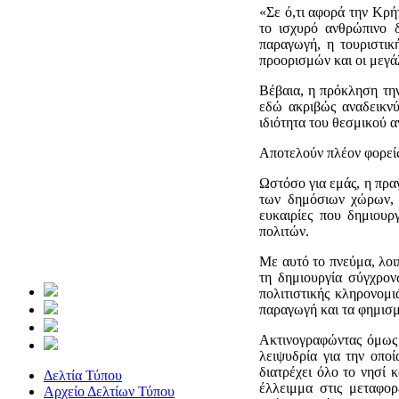
«Σε ό,τι αφορά την Κρή
το ισχυρό ανθρώπινο δ
παραγωγή, η τουριστικ
προορισμών και οι μεγά
Βέβαια, η πρόκληση την
εδώ ακριβώς αναδεικνύ
ιδιότητα του θεσμικού 
Αποτελούν πλέον φορείς
Ωστόσο για εμάς, η πρα
των δημόσιων χώρων, σ
ευκαιρίες που δημιουρ
πολιτών.
Με αυτό το πνεύμα, λοι
τη δημιουργία σύγχρον
πολιτιστικής κληρονομι
παραγωγή και τα φημισμέ
Ακτινογραφώντας όμως 
λειψυδρία για την οπο
διατρέχει όλο το νησί 
Δελτία Τύπου
έλλειμμα στις μεταφορ
Αρχείο Δελτίων Τύπου