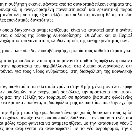
τη η συζήτηση εκκινεί πάντοτε από τα συγκριτικά πλεονεκτήματα της
υναμικό, η αναγνωρισμένη πανεπιστημιακή και ερευνητική παρου
ή ανάπτυξη που της εξασφαλίζει μια πολύ σημαντική θέση στη δι
λες επενδυτικές δυνατότητες.
 οποία διαχρονικά αντιμετωπίζουμε, είναι να καταστεί αυτή η ανάπτυ
εται ο ρόλος της Τοπικής Αυτοδιοίκησης. Οι Δήμοι και οι Περιφέ
αναχώματος απέναντι στους κλυδωνισμούς της καθημερινότητας των π
 μιας πολυεπίπεδης διακυβέρνησης, η οποία τους καθιστά στρατηγικού
γματική πρόοδος δεν αποτιμάται μόνον σε αριθμούς αφίξεων ή οικονο
την προστασία του περιβάλλοντος, στα δίκτυα συνεργασιών, στη
γούνται για τους νέους ανθρώπους, στη διασφάλιση της κοινωνική
πόν, υιοθετούμε τα τελευταία χρόνια στην Κρήτη, ένα μοντέλο περιφ
ων υποδομών, την ενεργειακή ασφάλεια, την προστασία του φυσικο
άς μας, την εξέλιξη του τουρισμού σε πρότυπο βιώσιμης φιλοξενίας
να κρητικά προϊόντα, τη διασφάλιση της αξιοπιστίας μας στην εγχώρι
την Κρήτη του σήμερα, διαπιστώνουμε χωρίς δυσκολία τους κρίσιμ
ία εσχάτως άνοιξε ένας ουσιαστικός διάλογος, την απουσία ενός α
και μόλις τώρα φαίνεται να αντιμετωπίζεται με την κατασκευή νέου
ές που αναμένεται να ανακουφιστεί με το νέο αεροδρόμιο, την 