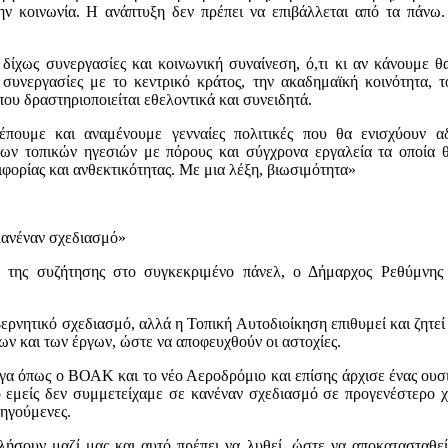
την κοινωνία. Η ανάπτυξη δεν πρέπει να επιβάλλεται από τα πάνω.
ίχως συνεργασίες και κοινωνική συναίνεση, ό,τι κι αν κάνουμε θα
συνεργασίες με το κεντρικό κράτος, την ακαδημαϊκή κοινότητα, τ
ου δραστηριοποιείται εθελοντικά και συνειδητά.
πουμε και αναμένουμε γενναίες πολιτικές που θα ενισχύουν αδι
των τοπικών ηγεσιών με πόρους και σύγχρονα εργαλεία τα οποία 
ιφορίας και ανθεκτικότητας. Με μια λέξη, βιωσιμότητα»
κανέναν σχεδιασμό»
της συζήτησης στο συγκεκριμένο πάνελ, ο Δήμαρχος Ρεθύμνης
ρνητικό σχεδιασμό, αλλά η Τοπική Αυτοδιοίκηση επιθυμεί και ζητεί
ν και των έργων, ώστε να αποφευχθούν οι αστοχίες.
α όπως ο ΒΟΑΚ και το νέο Αεροδρόμιο και επίσης άρχισε ένας ουσια
ο εμείς δεν συμμετείχαμε σε κανέναν σχεδιασμό σε προγενέστερο 
οηγούμενες.
λήσουν μαζί μας και αυτό πρέπει να λυθεί, ώστε να αποκατασταθε