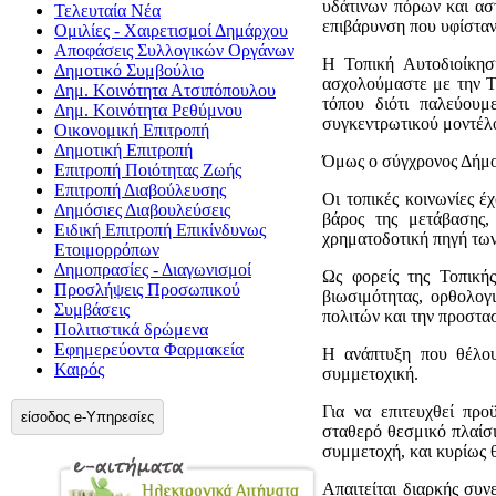
υδάτινων πόρων και ασ
Τελευταία Νέα
επιβάρυνση που υφίσταντ
Ομιλίες - Χαιρετισμοί Δημάρχου
Αποφάσεις Συλλογικών Οργάνων
Η Τοπική Αυτοδιοίκησ
Δημοτικό Συμβούλιο
ασχολούμαστε με την Το
Δημ. Κοινότητα Ατσιπόπουλου
τόπου διότι παλεύουμ
Δημ. Κοινότητα Ρεθύμνου
συγκεντρωτικού μοντέλου
Οικονομική Επιτροπή
Δημοτική Επιτροπή
Όμως ο σύγχρονος Δήμος 
Επιτροπή Ποιότητας Ζωής
Επιτροπή Διαβούλευσης
Οι τοπικές κοινωνίες έ
Δημόσιες Διαβουλεύσεις
βάρος της μετάβασης,
Ειδική Επιτροπή Επικίνδυνως
χρηματοδοτική πηγή των
Ετοιμορρόπων
Δημοπρασίες - Διαγωνισμοί
Ως φορείς της Τοπική
Προσλήψεις Προσωπικού
βιωσιμότητας, ορθολογ
Συμβάσεις
πολιτών και την προστασ
Πολιτιστικά δρώμενα
Εφημερεύοντα Φαρμακεία
Η ανάπτυξη που θέλουμ
Καιρός
συμμετοχική.
Για να επιτευχθεί προ
είσοδος e-Υπηρεσίες
σταθερό θεσμικό πλαίσ
συμμετοχή, και κυρίως 
Απαιτείται διαρκής συν