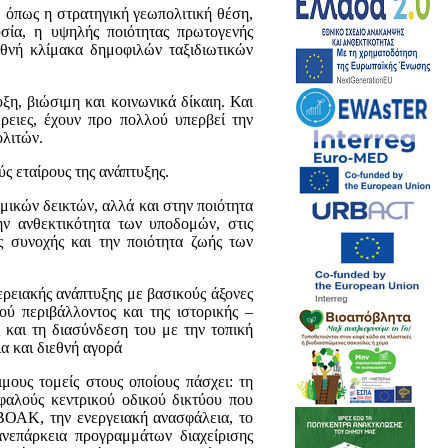
, όπως η στρατηγική γεωπολιτική θέση,
σία, η υψηλής ποιότητας πρωτογενής
εθνή κλίμακα δημοφιλών ταξιδιωτικών
ξη, βιώσιμη και κοινωνικά δίκαιη. Και
ρειες, έχουν προ πολλού υπερβεί την
ολιτών.
ς εταίρους της ανάπτυξης.
μικών δεικτών, αλλά και στην ποιότητα
ν ανθεκτικότητα των υποδομών, στις
ς συνοχής και την ποιότητα ζωής των
ερειακής ανάπτυξης με βασικούς άξονες
ύ περιβάλλοντος και της ιστορικής –
 και τη διασύνδεση του με την τοπική
α και διεθνή αγορά
ους τομείς στους οποίους πάσχει: τη
σφαλούς κεντρικού οδικού δικτύου που
 ΒΟΑΚ, την ενεργειακή ανασφάλεια, το
ανεπάρκεια προγραμμάτων διαχείρισης