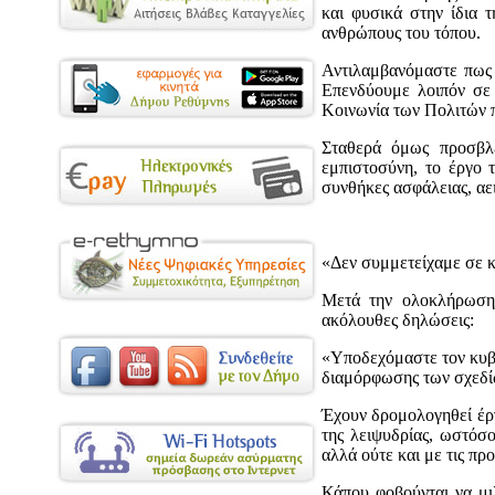
και φυσικά στην ίδια 
ανθρώπους του τόπου.
Αντιλαμβανόμαστε πως δ
Επενδύουμε λοιπόν σε 
Κοινωνία των Πολιτών π
Σταθερά όμως προσβλέ
εμπιστοσύνη, το έργο 
συνθήκες ασφάλειας, αε
«Δεν συμμετείχαμε σε 
Μετά την ολοκλήρωση 
ακόλουθες δηλώσεις:
«Υποδεχόμαστε τον κυβε
διαμόρφωσης των σχεδίω
Έχουν δρομολογηθεί έργ
της λειψυδρίας, ωστόσ
αλλά ούτε και με τις πρ
Κάπου φοβούνται να μι