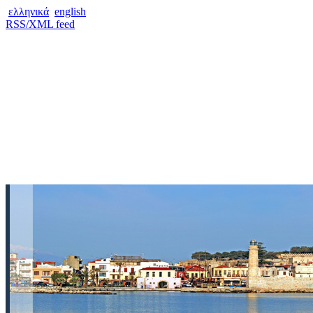
ελληνικά
english
RSS/XML feed