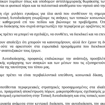
τικών λυμάτων όπως και υποδομών αντιπλημμυρικής θωράκισης τω
αι οι φυσικοί πόροι και τα πολιτιστικά αποθέματα του νησιού από τη
η είχε μιλήσει εγκαίρως για όλα αυτά που συνθέτουν τη σημερι
πική Αυτοδιοίκηση γνωρίζουμε τις ανάγκες των τοπικών κοινωνιών 
ε καθημερινά επί του πεδίου και βιώνουμε τα προβλήματα. Όπ
 διοίκησης που συχνά αντιμετωπίζει την περιφέρεια με οριζόντιες πο
πρέπει να μπορεί να σχεδιάζει, να συνθέτει, να διεκδικεί και να επεν
χουν αποδείξει ότι μπορούν να καινοτομήσουν, αλλά δεν έχουν τη 
 ούτε να αρκεστούν στα ευρωπαϊκά προγράμματα που διεκδικού
 αναπτυξιακών τους έργων.
ς Αυτοδιοίκησης, προφανώς επιδιώκουμε την ανάπτυξη, προσβλέ
ικής ιεράρχησης των αναγκών και των μέσων που τις εξυπηρετού
ία της ταυτότητας του τόπου μας.
ε πρέπει να είναι περιβαλλοντικά υπεύθυνη, κοινωνικά δίκαιη,
ϋποτίθενται περιφερειακές στρατηγικές προσαρμοσμένες στα ιδιαί
ιο, πραγματική αποκέντρωση πόρων, μακροπρόθεσμος σχεδιασμός με
θεσμική εμπιστοσύνη στην Τοπική Αυτοδιοίκηση και στις τοπικές κοιν
εργασία ανάμεσα στην κεντρική διοίκηση, την αυτοδιοίκηση, την ακ