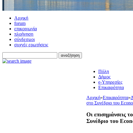
Αρχική
forum
επικοινωνία
πλοήγηση
σύνδεσμοι
συχνές ερωτήσεις
Πόλη
Δήμος
e-Υπηρεσίες
Επικαιρότητα
Αρχική
»
Επικαιρότητα
»
Δ
στο Συνέδριο του Econom
Οι επισημάνσεις 
Συνέδριο του Econo