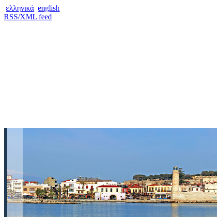
ελληνικά
english
RSS/XML feed