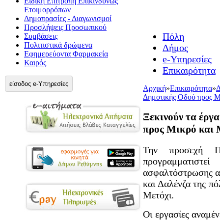
Ειδική Επιτροπή Επικίνδυνως
Ετοιμορρόπων
Δημοπρασίες - Διαγωνισμοί
Προσλήψεις Προσωπικού
Πόλη
Συμβάσεις
Πολιτιστικά δρώμενα
Δήμος
Εφημερεύοντα Φαρμακεία
e-Υπηρεσίες
Καιρός
Επικαιρότητα
είσοδος e-Υπηρεσίες
Αρχική
»
Επικαιρότητα
»
Δ
Δημοτικής Οδού προς Μ
Ξεκινούν τα έργ
προς Μικρό και 
Την προσεχή Π
προγραμματιστ
ασφαλτόστρωσης α
και Δαλένζα της π
Μετόχι.
Οι εργασίες αναμέν