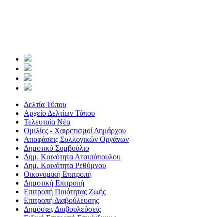
Δελτία Τύπου
Αρχείο Δελτίων Τύπου
Τελευταία Νέα
Ομιλίες - Χαιρετισμοί Δημάρχου
Αποφάσεις Συλλογικών Οργάνων
Δημοτικό Συμβούλιο
Δημ. Κοινότητα Ατσιπόπουλου
Δημ. Κοινότητα Ρεθύμνου
Οικονομική Επιτροπή
Δημοτική Επιτροπή
Επιτροπή Ποιότητας Ζωής
Επιτροπή Διαβούλευσης
Δημόσιες Διαβουλεύσεις