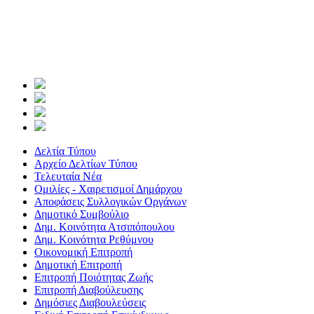
Δελτία Τύπου
Αρχείο Δελτίων Τύπου
Τελευταία Νέα
Ομιλίες - Χαιρετισμοί Δημάρχου
Αποφάσεις Συλλογικών Οργάνων
Δημοτικό Συμβούλιο
Δημ. Κοινότητα Ατσιπόπουλου
Δημ. Κοινότητα Ρεθύμνου
Οικονομική Επιτροπή
Δημοτική Επιτροπή
Επιτροπή Ποιότητας Ζωής
Επιτροπή Διαβούλευσης
Δημόσιες Διαβουλεύσεις