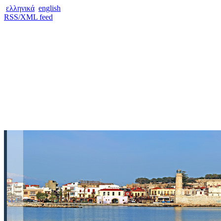
ελληνικά
english
RSS/XML feed