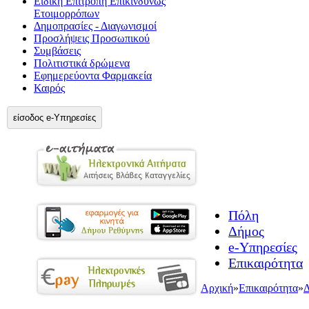
Ειδική Επιτροπή Επικίνδυνως
Ετοιμορρόπων
Δημοπρασίες - Διαγωνισμοί
Προσλήψεις Προσωπικού
Συμβάσεις
Πολιτιστικά δρώμενα
Εφημερεύοντα Φαρμακεία
Καιρός
είσοδος e-Υπηρεσίες
Πόλη
Δήμος
e-Υπηρεσίες
Επικαιρότητα
Αρχική
»
Επικαιρότητα
»
Δ