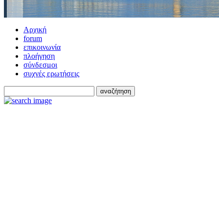
Αρχική
forum
επικοινωνία
πλοήγηση
σύνδεσμοι
συχνές ερωτήσεις