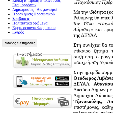
Ειδική Επιτροπή Επικίνδυνως
«
Παγκόσμιας Ημέρ
Ετοιμορρόπων
Δημοπρασίες - Διαγωνισμοί
Με την ιδιότητα (
Προσλήψεις Προσωπικού
Ρεθύμνης θα απευθ
Συμβάσεις
τον τίτλο «Παγκ
Πολιτιστικά δρώμενα
Εφημερεύοντα Φαρμακεία
Λάρισας
» και πρα
Καιρός
της ΔΕΥΑΛ.
είσοδος e-Υπηρεσίες
Στη συνέχεια θα τ
επίκαιρο ζήτημα 
συζήτηση στρογγυ
«
Διαχείριση Νερού
Στην ημερίδα συμμ
Θεόδωρος Λιβάνι
ΔΕΥΑΛ
Αθανάσι
Δικτύου Δήμων με
Δήμαρχοι Λάρισα
Τζανακούλης, Απ
επιστήμονες, καθη
πολιτειακών, πολιτ