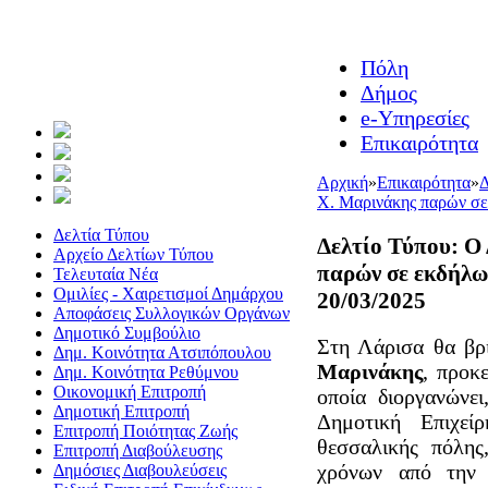
Πόλη
Δήμος
e-Υπηρεσίες
Επικαιρότητα
Αρχική
»
Επικαιρότητα
»
Δ
Χ. Μαρινάκης παρών σε 
Δελτία Τύπου
Δελτίο Τύπου: Ο
Αρχείο Δελτίων Τύπου
παρών σε εκδήλωσ
Τελευταία Νέα
Ομιλίες - Χαιρετισμοί Δημάρχου
20/03/2025
Αποφάσεις Συλλογικών Οργάνων
Δημοτικό Συμβούλιο
Στη Λάρισα θα βρ
Δημ. Κοινότητα Ατσιπόπουλου
Μαρινάκης
, προκ
Δημ. Κοινότητα Ρεθύμνου
Οικονομική Επιτροπή
οποία διοργανώνε
Δημοτική Επιτροπή
Δημοτική Επιχεί
Επιτροπή Ποιότητας Ζωής
θεσσαλικής πόλης
Επιτροπή Διαβούλευσης
χρόνων από την 
Δημόσιες Διαβουλεύσεις