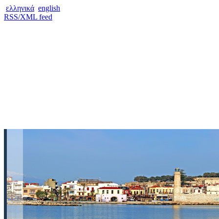
ελληνικά
english
RSS/XML feed